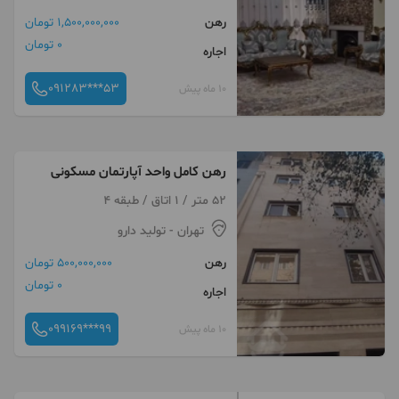
رهن
1,500,000,000 تومان
0 تومان
اجاره
091283***53
10 ماه پیش
رهن کامل واحد آپارتمان مسکونی
52 متر / 1 اتاق / طبقه 4
تهران
- تولید دارو
رهن
500,000,000 تومان
0 تومان
اجاره
099169***99
10 ماه پیش