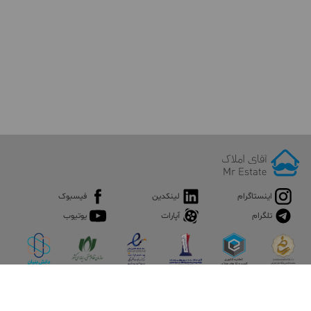
اینستاگرام
لینکدین
فیسبوک
تلگرام
آپارات
یوتیوب
اپلیکیشن آقای املاک