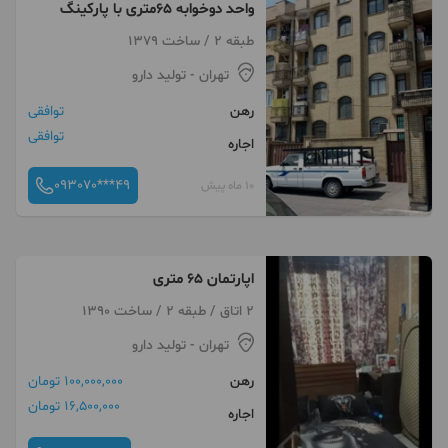
واحد دوخوابه ۶۵متری با پارکینگ
طبقه 2 / ساخت 1379
تهران
- تولید دارو
رهن
توافقی
توافقی
اجاره
093070***49
10 ماه پیش
اپارتمان ۶۵ متری
2 اتاق / طبقه 2 / ساخت 1390
تهران
- تولید دارو
رهن
100,000,000 تومان
16,500,000 تومان
اجاره