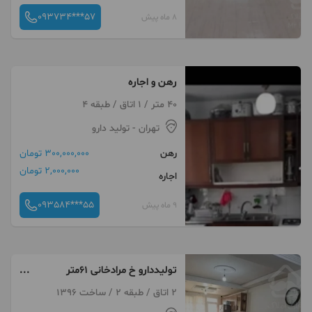
093734***57
8 ماه پیش
رهن و اجاره
40 متر / 1 اتاق / طبقه 4
تهران
- تولید دارو
رهن
300,000,000 تومان
2,000,000 تومان
اجاره
093584***55
9 ماه پیش
تولیددارو خ مرادخانی ۶۱متر
آپارتمان اجاره
2 اتاق / طبقه 2 / ساخت 1396