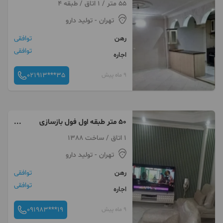
55 متر / 1 اتاق / طبقه 4
تهران
- تولید دارو
رهن
توافقی
توافقی
اجاره
021913***35
9 ماه پیش
۵۰ متر طبقه اول فول بازسازی
نزدیک پارک مراکز خرید
1 اتاق / ساخت 1388
تهران
- تولید دارو
رهن
توافقی
توافقی
اجاره
091983***19
9 ماه پیش