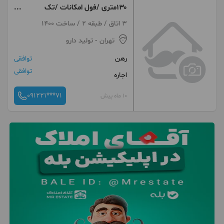
۱۳۰متری /فول امکانات /تک
واحدی
3 اتاق / طبقه 2 / ساخت 1400
تهران
- تولید دارو
رهن
توافقی
توافقی
اجاره
091221***71
10 ماه پیش