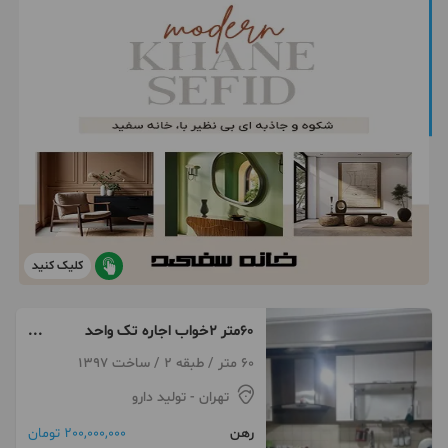
کلیک کنید
60متر ۲خواب اجاره تک واحد
تولیددارو
60 متر / طبقه 2 / ساخت 1397
تهران
- تولید دارو
رهن
200,000,000 تومان