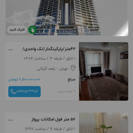
کلیک کنید
۴۲متر/پارکینگدار/تک واحدی/
خیابون کلینی/اقای تاران
1 اتاق / طبقه 3 / ساخت 1384
تهران
- زاهد گیلانی
مبلغ
6,500,000,000 تومان
099251***72
3 هفته پیش
۵۷ متر فول امکانات پرواز
(دانشمند)
1 اتاق / طبقه 4 / ساخت 1397