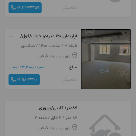
091247***59
1 ماه پیش
آپارتمان ۱۲۰ متر/دو خواب/فول/
کلینی
طبقه 3 / ساخت 1405 / آسانسور
تهران
- زاهد گیلانی
مبلغ
23,200,000,000 تومان
091980***00
1 ماه پیش
86متر/ کلینی/پیروزی
86 متر / 2 اتاق / طبقه 2
تهران
- زاهد گیلانی