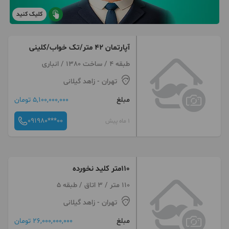
کلیک کنید
آپارتمان ۴۲ متر/تک خواب/کلینی
طبقه 4 / ساخت 1380 / انباری
تهران
- زاهد گیلانی
مبلغ
5,100,000,000 تومان
091980***00
1 ماه پیش
110متر کلید نخورده
110 متر / 3 اتاق / طبقه 5
تهران
- زاهد گیلانی
مبلغ
26,000,000,000 تومان