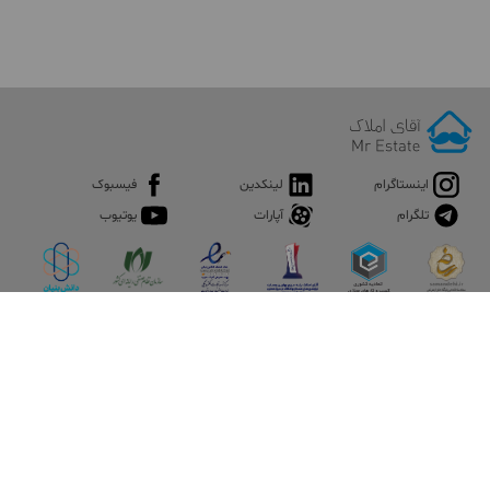
اینستاگرام
لینکدین
فیسبوک
تلگرام
آپارات
یوتیوب
اپلیکیشن آقای املاک
آقای املاک؛ گوگل صنعت ساختمان و املاک ایران سوپراپلیکیشن را
نصب کنید و هر آنچه در بازار ملک نیاز دارید، یکجا در اختیار داشته
باشید.