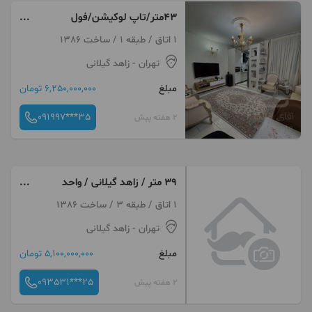
۴۳متر/تاپ لوکیشن/فول
بازسازی/خیابان پیچک
1 اتاق / طبقه 1 / ساخت 1386
تهران
- زاهد گیلانی
مبلغ
6,250,000,000 تومان
091997***35
2 هفته پیش
۳۹ متر / زاهد گیلانی / واحد
کاسبی
1 اتاق / طبقه 3 / ساخت 1386
تهران
- زاهد گیلانی
مبلغ
5,100,000,000 تومان
093531***25
2 هفته پیش