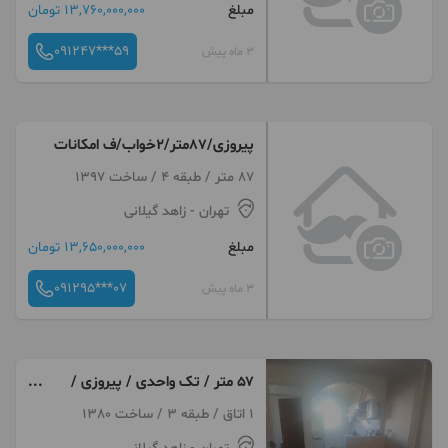
مبلغ
13,760,000,000 تومان
091247***59
3 ماه پیش
پیروزی/87متر/2خواب/ف امکانات
87 متر / طبقه 4 / ساخت 1397
تهران
- زاهد گیلانی
مبلغ
13,650,000,000 تومان
091295***07
3 ماه پیش
۵۷ متر / تک واحدی / پیروزی /
پیچک
1 اتاق / طبقه 3 / ساخت 1380