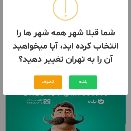
پیروزی۴طبقه.اپارتمان۸۰متری.تکو
احدی.بصورت تکی ویکجا
324 متر / 2 اتاق / ساخت 1390
تهران
- زاهد گیلانی
شما قبلا شهر همه شهر ها را
مبلغ
56,500,000,000 تومان
انتخاب کرده اید، آیا میخواهید
091255***38
1 ماه پیش
آن را به تهران تغییر دهید؟
باشه
انصراف