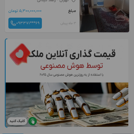
تهران
- زاهد گیلانی
مبلغ
5,300,000,000 تومان
093371***69
3 ماه پیش
کلیک کنید