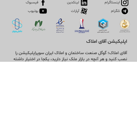
اینستاگرام
لینکدین
فیسبوک
تلگرام
آپارات
یوتیوب
اپلیکیشن آقای املاک
آقای املاک؛ گوگل صنعت ساختمان و املاک ایران سوپراپلیکیشن را
نصب کنید و هر آنچه در بازار ملک نیاز دارید، یکجا در اختیار داشته
باشید.
تماس با ما
قوانین و مقررات