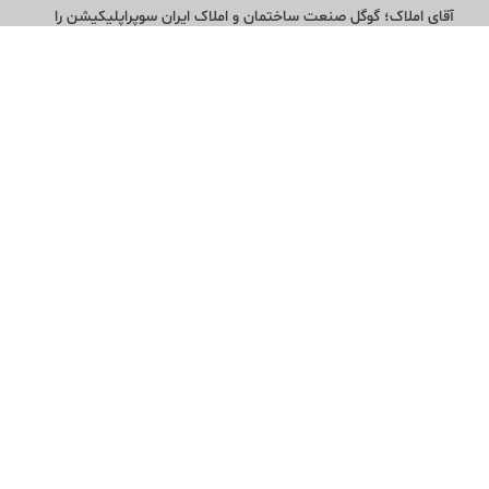
آقای املاک؛ گوگل صنعت ساختمان و املاک ایران سوپراپلیکیشن را
نصب کنید و هر آنچه در بازار ملک نیاز دارید، یکجا در اختیار داشته
باشید.
تماس با ما
قوانین و مقررات
سوالات متداول
همکاری با ما
آقای مشاور املاک
کاتالوگ آقای املاک