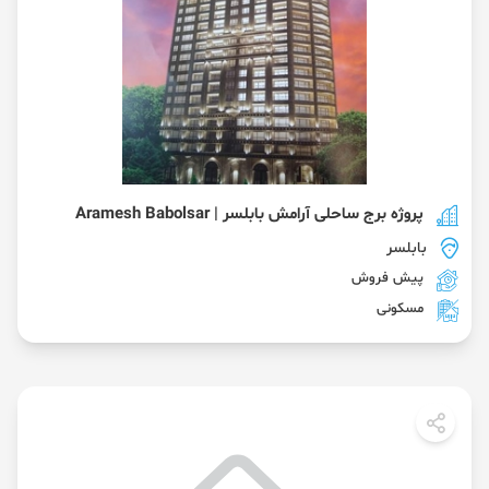
پروژه برج ساحلی آرامش بابلسر | Aramesh Babolsar
بابلسر
پیش فروش
مسکونی