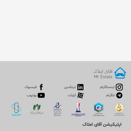
اینستاگرام
لینکدین
فیسبوک
تلگرام
آپارات
یوتیوب
اپلیکیشن آقای املاک