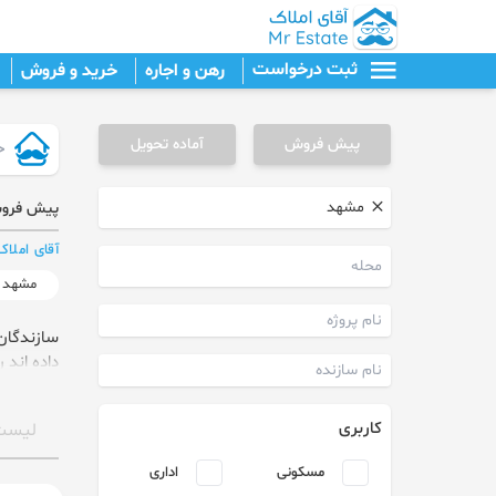
ثبت درخواست
رهن و اجاره
خرید و فروش
پیش فروش
آماده تحویل
پیش فروش 
آقای املاک
مشهد
سازندگان
داده اند ر
کاربری
لیست
درخواس
مسکونی
اداری