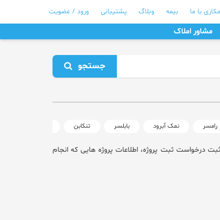
کاری با ما
بیمه
وبلاگ
پشتیبانی
ورود / عضویت
مشاور املاک
جستجو
رامسر
نمک آبرود
بابلسر
تنکابن
نور
هچیرود
ثبت درخواست ثبت پروژه، اطلاعات پروژه هایی که انجام