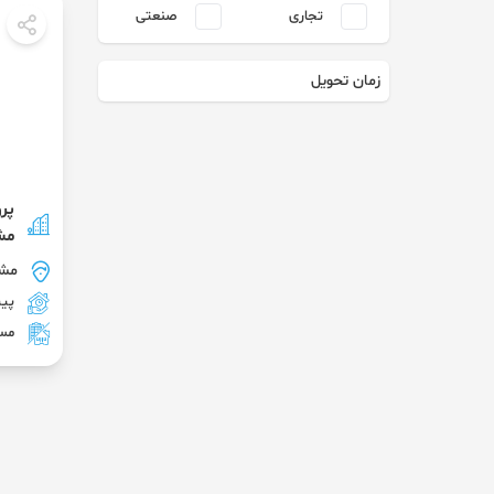
تجاری
صنعتی
زمان تحویل
مشهد | 
مش
پی
مس