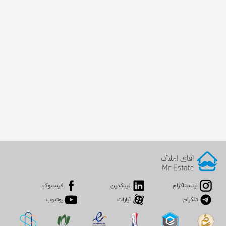
اینستاگرام
لینکدین
فیسبوک
تلگرام
آپارات
یوتیوب