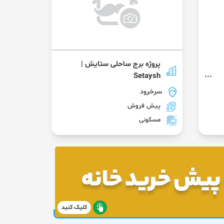
پروژه برج ساحلی ستایش |
Setaysh
سرخرود
پیش فروش
مسکونی
کلیک کنید