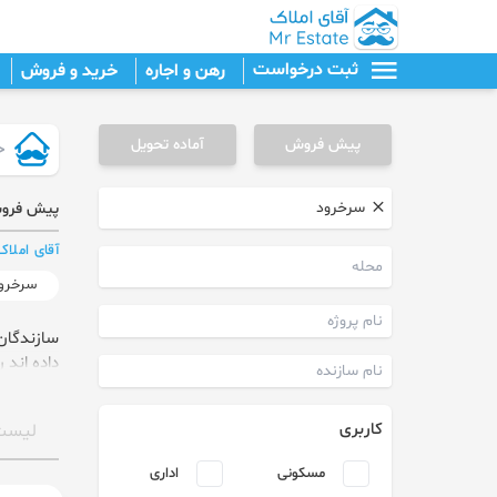
ثبت درخواست
رهن و اجاره
خرید و فروش
پیش فروش
آماده تحویل
پیش فروش 
آقای املاک
سرخرو
سازندگان
داده اند ر
کاربری
لیست
درخواس
مسکونی
اداری