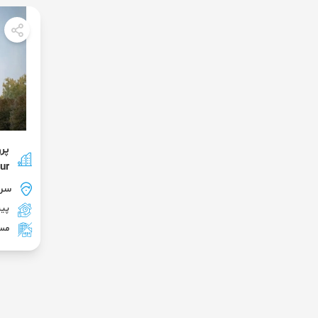
پرو
ur
سرخ
پی
مس