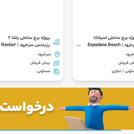
ژه برج ساحلی اسپادانا
پروژه برج ساحلی راشا 2
سرخرود | Espadana Beach
رزیدنس سرخرود | Rasha2
Residential Sorkhrod
Tow
رود
سرخرود
ش فروش
پیش فروش
ونی / تجاری
مسکونی