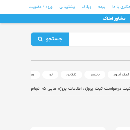
کاری با ما
بیمه
وبلاگ
پشتیبانی
ورود / عضویت
مشاور املاک
جستجو
نمک آبرود
بابلسر
تنکابن
نور
هچیرود
کرج
ثبت درخواست ثبت پروژه، اطلاعات پروژه هایی که انجام