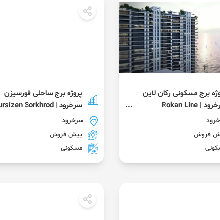
وژه برج مسکونی رکان لاین
پروژه برج ساحلی فورسیزن
سرخرود | Rokan Line
سرخرود | Foursizen Sorkhrod
Sorkhr
رود
سرخرود
ش فروش
پیش فروش
کونی
مسکونی