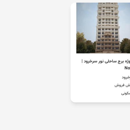
ژه برج ساحلی نور سرخرود |
No
رود
ش فروش
کونی