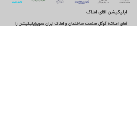
اپلیکیشن آقای املاک
آقای املاک؛ گوگل صنعت ساختمان و املاک ایران سوپراپلیکیشن را
نصب کنید و هر آنچه در بازار ملک نیاز دارید، یکجا در اختیار داشته
باشید.
تماس با ما
قوانین و مقررات
سوالات متداول
همکاری با ما
آقای مشاور املاک