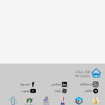
اینستاگرام
لینکدین
فیسبوک
تلگرام
آپارات
یوتیوب