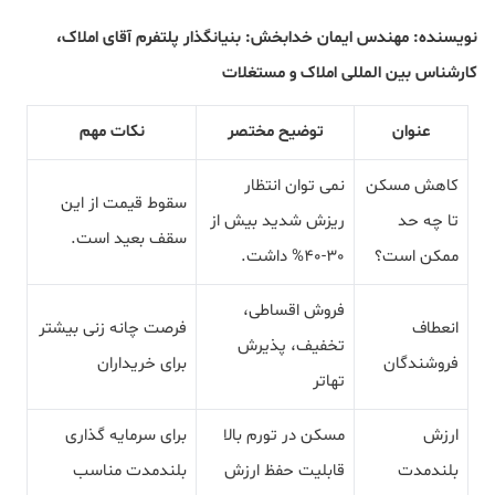
نویسنده: مهندس ایمان خدابخش: بنیانگذار پلتفرم آقای املاک،
کارشناس بین المللی املاک و مستغلات
عنوان
توضیح مختصر
نکات مهم
کاهش مسکن
نمی توان انتظار
سقوط قیمت از این
تا چه حد
ریزش شدید بیش از
سقف بعید است.
ممکن است؟
30-40% داشت.
فروش اقساطی،
انعطاف
فرصت چانه زنی بیشتر
تخفیف، پذیرش
فروشندگان
برای خریداران
تهاتر
ارزش
مسکن در تورم بالا
برای سرمایه گذاری
بلندمدت
قابلیت حفظ ارزش
بلندمدت مناسب