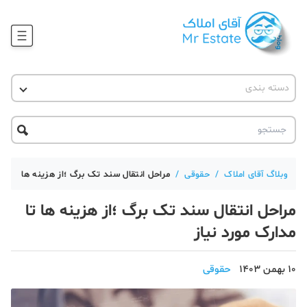
وبلاگ
دسته بندی
آقای مشاور املاک
آموزش املاک
دکوراسیون
آکادمی آقای املاک
محله گردی
آموزش املاک
حقوقی
آکادمی
آموزش پلتفرم آقای املاک
وبلاگ آقای املاک
/
حقوقی
/
مراحل انتقال سند تک برگ ؛از هزینه ها تا مدا
ورود
اخبار مسکن
مراحل انتقال سند تک برگ ؛از هزینه ها تا
تحلیل مسکن
مدارک مورد نیاز
حقوقی
10 بهمن 1403
حقوقی
دانستنی