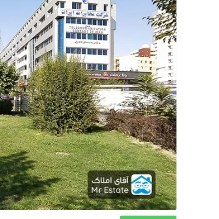
دکوراسیون
صنعت ساختمان
محله گردی
معماری
ملکی
همایش و نمایشگاه