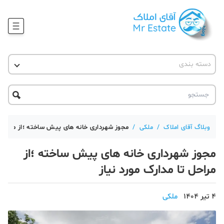
وبلاگ
دسته بندی
آقای مشاور املاک
آموزش املاک
دکوراسیون
آکادمی آقای املاک
محله گردی
آموزش املاک
حقوقی
آکادمی
آموزش پلتفرم آقای املاک
وبلاگ آقای املاک
/
ملکی
/
مجوز شهرداری خانه های پیش ساخته ؛از مراحل ت
ورود
اخبار مسکن
مجوز شهرداری خانه های پیش ساخته ؛از
تحلیل مسکن
مراحل تا مدارک مورد نیاز
حقوقی
4 تیر 1404
ملکی
دانستنی