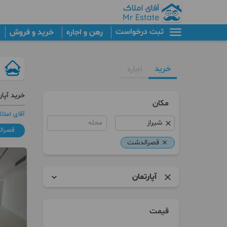
ثبت درخواست
رهن و اجاره
خرید و فروش
خرید
اجاره
خرید آپا
مکان
آقای املا
محله
قصرا
قصرالدشت
آپارتمان
آپارتمان
قیمت
برج