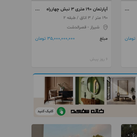
آپارتمان 190 متری 3 نبش چهارراه
زرگری
190 متر / 3 اتاق / طبقه 2
شیراز
- قصرالدشت
35,000,000,000 تومان
مبلغ
6 روز پیش
کلیک کنید