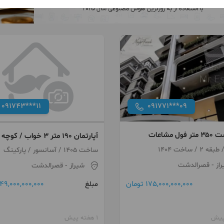
091743***11
091771***09
ل مشاعات
آپارتمان ۱۹۰ متر ۳ خواب / کوچه
نگهبانی قصردشت
ساخت 1405 / آسانسور / پارکینگ
از
- قصرالدشت
شیراز
- قصرالدشت
175,000,000,000 تومان
49,000,000,000 تومان
مبلغ
1 هفته پیش