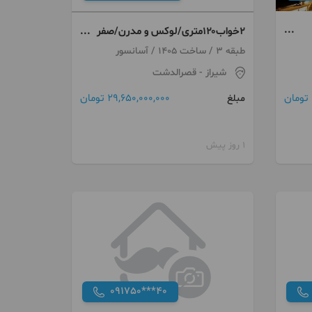
۲خواب۱۲۰متری/لوکس و مدرن/صفر
کلید نخورده/قصردشت
طبقه 3 / ساخت 1405 / آسانسور
شیراز
- قصرالدشت
29,650,000,000 تومان
مبلغ
1 روز پیش
091750***40