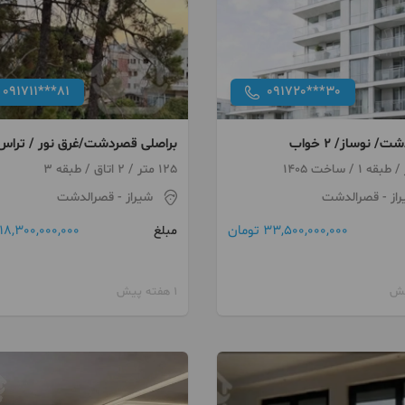
091711***81
091720***30
/ نوساز/ ۲ خواب
براصلی قصردشت/غرق نور / تراس
قابل چیدمان / ویو باغ
125 متر / 2 اتاق / طبقه 3
از
- قصرالدشت
شیراز
- قصرالدشت
33,500,000,000 تومان
18,300,000,000 تومان
مبلغ
1 هفته پیش