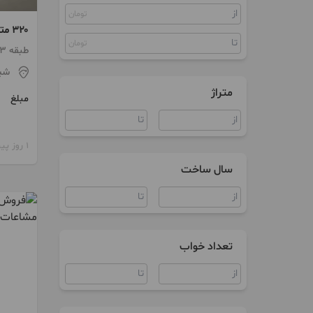
تومان
پنت هاوس
۳۲۰
کلنگی
تومان
قصردش
طبقه 3 / ساخت 1405 / آسانسور
زمین
شیر
متراژ
مبلغ
سوییت
ویلا
1 روز پیش
آپارتمان اداری
سال ساخت
سند اداری
مغازه
تعداد خواب