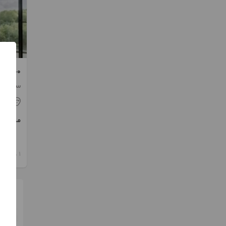
شخصی س
ساخت 1398 / آسانسور / پارکین
شیر
مبلغ
1 هفته پیش