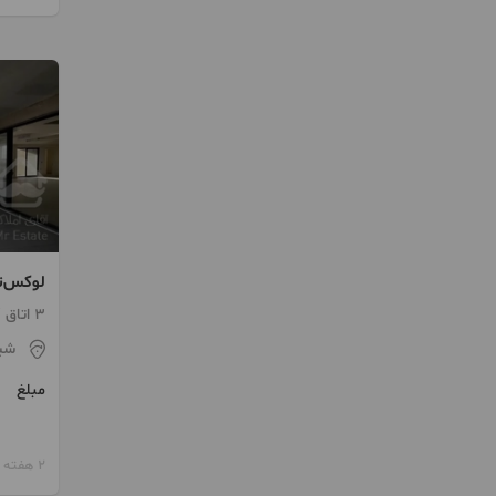
/ ویوی 
3 اتاق / طبقه 3 / ساخت 1405
شیر
مبلغ
2 هفته پیش