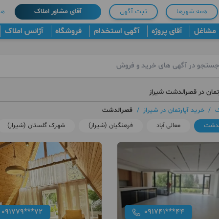
همه شهرها
ثبت آگهی
آقای مشاور املاک
هم
مشاغل
آقای پروژه
آگهی استخدام
فروشگاه
آژانس املاک
رتمان در قصرالدشت شیراز
ک
/
خرید آپارتمان در شیراز
/
قصرالدشت
لدشت
معالی آباد
فرهنگیان (شیراز)
شهرک گلستان (شیراز)
091779***72
091741***44