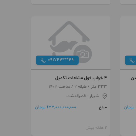
091744***49
شن
۴ خواب فول مشاعات تکمیل
333 متر / طبقه 2 / ساخت 1403
شیراز
- قصرالدشت
133,000,000,000 تومان
مبلغ
2 هفته پیش