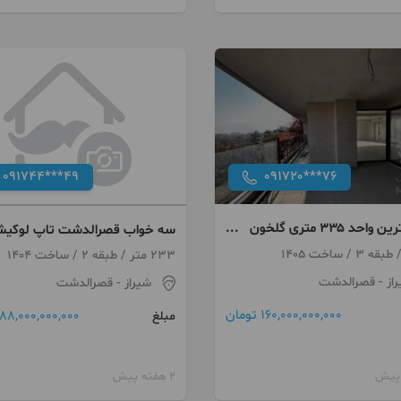
091744***49
091720***76
لوکس‌ترین واحد ۳۳۵ متری گلخون
سه خواب قصرالدشت تاپ لوکی
ابدی باغات
233 متر / طبقه 2 / ساخت 1404
از
- قصرالدشت
شیراز
- قصرالدشت
160,000,000,000 تومان
88,000,000,000 تومان
مبلغ
2 هفته پیش