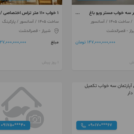
 متر سه خواب مستر ویو باغ
۱ خواب ۱۱۰ متر تراس اختصاصی /
ت
قصردشت
ساخت 1405 / آسانسور / پارکینگ
از
- قصرالدشت
شیراز
- قصرالدشت
147,000,000,000 تومان
27,000,000,000 تومان
مبلغ
1 روز پیش
091750***40
090170***67