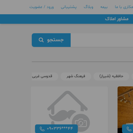
کاری با ما
بیمه
وبلاگ
پشتیبانی
ورود / عضویت
مشاور املاک
جستجو
حافظیه (شیراز)
فرهنگ شهر
قدوسی غربی
بعثت
090336***44