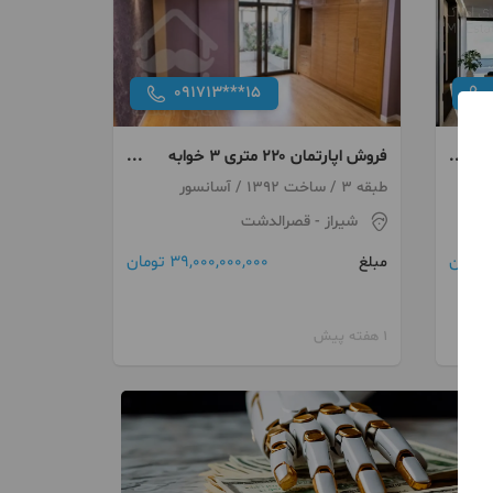
091713***15
فروش اپارتمان ۲۲۰ متری ۳ خوابه
قصرالدشت
طبقه 3 / ساخت 1392 / آسانسور
شیراز
- قصرالدشت
39,000,000,000 تومان
مبلغ
1 هفته پیش