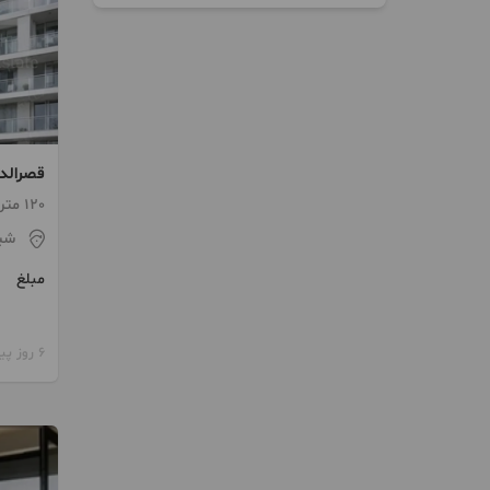
قصرالدشت
120 متر / طبقه 1 / ساخت 1405
شیر
مبلغ
6 روز پیش