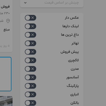
چینش بر اساس قیمت
فروش آ
مشاعات
زیاد به کم
230 متر / طبقه 1 / ساخت 1403
عکس دار
شیر
کم به زیاد
لینک دارها
مبلغ
داغ ترین ها
تهاتر
5 روز پیش
پیش فروش
لاکچری
مدرن
آسانسور
پارکینگ
انباری
بالکن