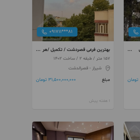
091711***81
بهترین فرعی قصردشت / تکمیل /هر
دو خواب مستر
157 متر / طبقه 2 / ساخت 1402
شیراز
- قصرالدشت
31,500,000,000 تومان
مبلغ
1 هفته پیش