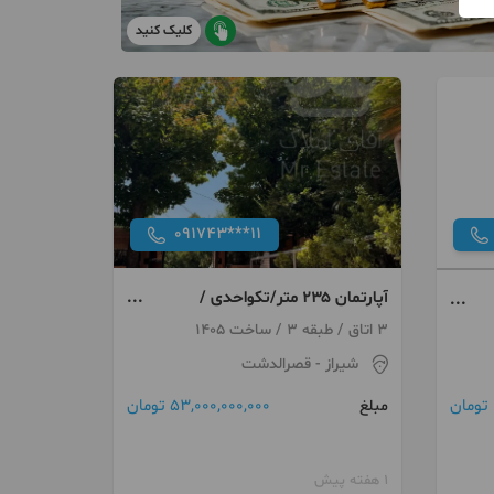
کلیک کنید
091743***11
آپارتمان ۲۳۵ متر/تکواحدی /
قصرالدشت
3 اتاق / طبقه 3 / ساخت 1405
شیراز
- قصرالدشت
53,000,000,000 تومان
مبلغ
1 هفته پیش