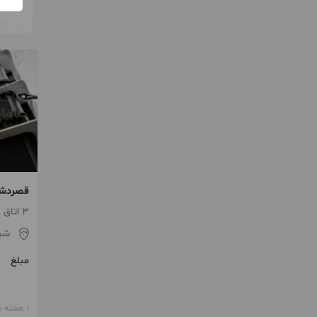
قصردشت ۳۵۰ متر فو
3 اتاق / طبقه 2 / ساخت 1404
شیر
مبلغ
1 هفته پیش