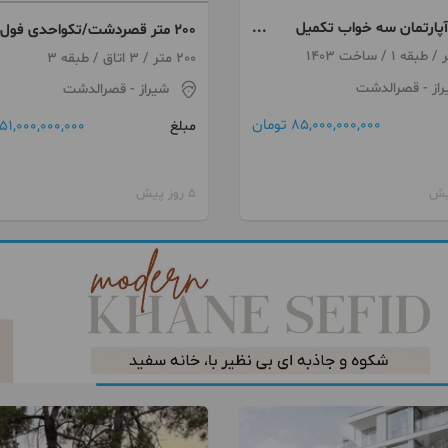
پارتمان سه‌ خواب تکمیل
200 متر قصردشت/تکواحدی فول
 دار
نوسازی شده/لوکیشن مرغوب
200 متر / 3 اتاق / طبقه 3
از
- قصرالدشت
شیراز
- قصرالدشت
85,000,000,000 تومان
51,000,000,000 تومان
مبلغ
5 روز پیش