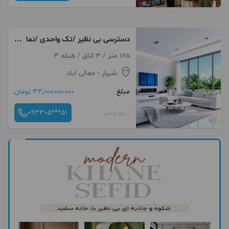
دسترسی بی نظیر /تک واحدی /نما
مدرن
165 متر / 3 اتاق / طبقه 3
شیراز
- معالی آباد
مبلغ
34,000,000,000 تومان
093305***51
2 روز پیش