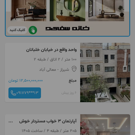
کلیک کنید
واحد واقع در خیابان خلبانان
100 متر / 2 اتاق / طبقه 2
شیراز
- معالی آباد
مبلغ
12,500,000,000 تومان
091779***13
6 روز پیش
آپارتمان ۳ خواب مستردار خوش
نقشه / معالی آباد
205 متر / طبقه 4 / ساخت 1405