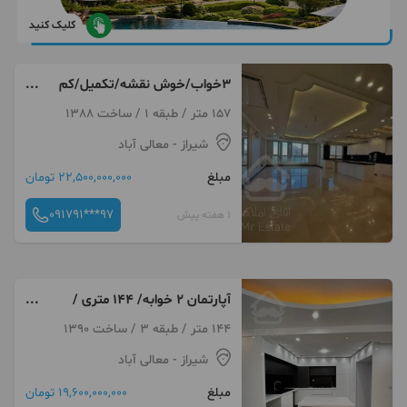
کلیک کنید
۳خواب/خوش نقشه/تکمیل/کم
یاب
157 متر / طبقه 1 / ساخت 1388
شیراز
- معالی آباد
مبلغ
22,500,000,000 تومان
091791***97
1 هفته پیش
آپارتمان 2 خوابه/ 144 متری /
معالی آباد
144 متر / طبقه 3 / ساخت 1390
شیراز
- معالی آباد
مبلغ
19,600,000,000 تومان