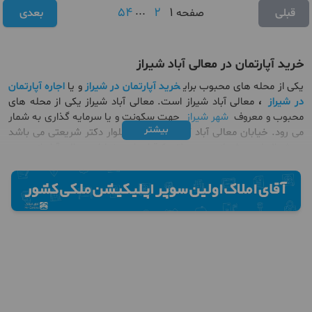
54
...
2
1
قبلی
صفحه
بعدی
خرید آپارتمان در معالی آباد شیراز
یکی از محله های محبوب برای
خرید آپارتمان در شیراز
و یا
اجاره آپارتمان
در شیراز
،
معالی آباد شیراز است. معالی آباد شیراز یکی از محله های
محبوب و معروف
شهر شیراز
جهت سکونت و یا سرمایه گذاری به شمار
بیشتر
می رود. خیابان معالی آباد که نام دیگر آن بلوار دکتر شریعتی می باشد
در شمال غربی شیراز و در منطقه 6 قرار دارد. خیابان معالی آباد از سمت
شمال به بلوار میرزای شیرازی، از سمت جنوب به بلوار میرزا کوچک خان،
از سمت شرق به بلوار چمران و از سمت غرب به کوی وحدت و فرهنگ
متصل می‌شود.
اگر قصد
خرید آپارتمان در معالی آباد شیراز
را دارید باید بدانید که این
محله یکی از محله‌های شلوغ و پرتردد شیراز به حساب می آید همچنین
یکی از محله‌ای لوکس و لاکچری شیراز محسوب می شود.
شما می توانید از طریق وسایل حمل‌ونقل عمومی (مترو و اتوبوس) به
محله معالی آباد شیراز دسترسی پیدا کرد. به عنوان مثال در ابتدای بلوار
دکتر شریعتی (معالی آباد) واقع در میدان احسان خط یک مترو (احسان –
فلکه گل سرخ) قرار گرفته است. ایستگاه‌های دیگری در خیابان معالی