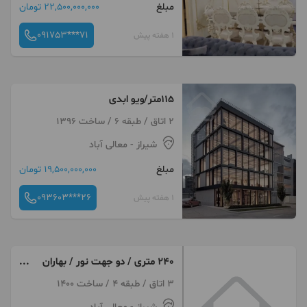
مبلغ
22,500,000,000 تومان
091753***71
1 هفته پیش
۱۱۵متر/ویو ابدی
2 اتاق / طبقه 6 / ساخت 1396
شیراز
- معالی آباد
مبلغ
19,500,000,000 تومان
093603***26
1 هفته پیش
۲۴۰ متری / دو جهت نور / بهاران
معالی آباد
3 اتاق / طبقه 4 / ساخت 1400