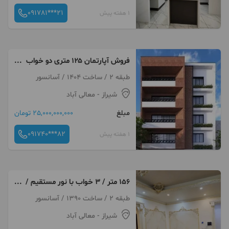
091781***21
1 هفته پیش
فروش آپارتمان ۱۲۵ متری دو خواب
/جنوبی / مستر/صفر
طبقه 2 / ساخت 1404 / آسانسور
شیراز
- معالی آباد
مبلغ
25,000,000,000 تومان
091740***82
1 هفته پیش
۱۵۶ متر / ۳ خواب با نور مستقیم /
معالی آباد
طبقه 2 / ساخت 1390 / آسانسور
شیراز
- معالی آباد