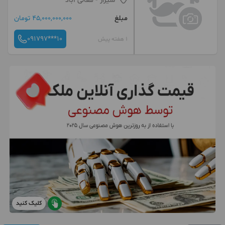
شیراز
- معالی آباد
مبلغ
45,000,000,000 تومان
091797***10
1 هفته پیش
کلیک کنید