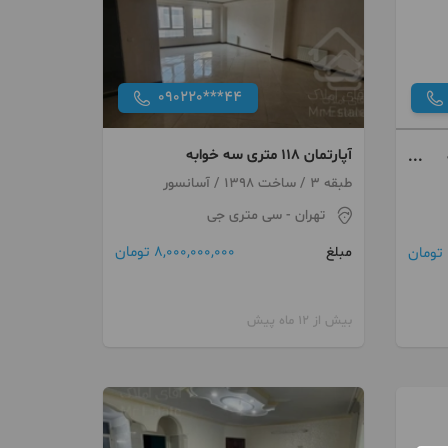
090220***44
آپارتمان ۱۱۸ متری سه خوابه
طبقه 3 / ساخت 1398 / آسانسور
تهران
- سی متری جی
8,000,000,000 تومان
مبلغ
بیش از 12 ماه پیش