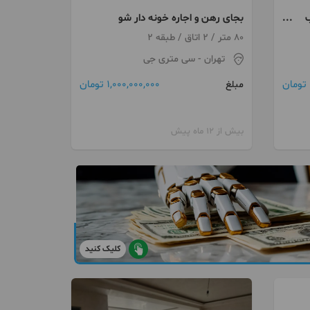
اب
بجای رهن و اجاره خونه دار شو
80 متر / 2 اتاق / طبقه 2
 امیری
تهران
- سی متری جی
1,000,000,000 تومان
مبلغ
بیش از 12 ماه پیش
کلیک کنید