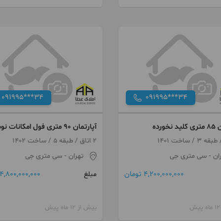
091995***34
091995***34
نخورده
آپارتمان ۹۰ متری فول امکانات نوساز
2 اتاق / طبقه 5 / ساخت 1402
ان
- سی متری جی
تهران
- سی متری جی
4,200,000,000 تومان
4,800,000,000 تومان
مبلغ
بیش از 12 ماه پیش