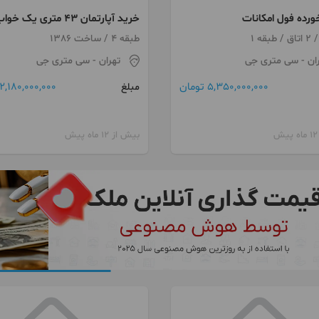
ورده فول امکانات
خرید آپارتمان ۴۳ متری یک خو
خوش نقشه تکواحدی سیک
طبقه 4 / ساخت 1386
بازسازی شده خیابان ۱۶ متری
ان
- سی متری جی
تهران
- سی متری جی
سبحانی
5,350,000,000 تومان
2,180,000,000 تومان
مبلغ
بیش از 12 ماه پیش