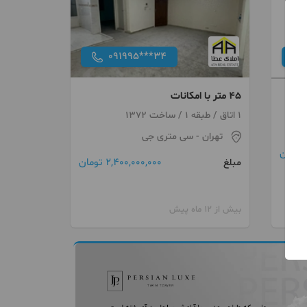
091995***34
۴۵ متر با امکانات
1 اتاق / طبقه 1 / ساخت 1372
تهران
- سی متری جی
2,400,000,000 تومان
مبلغ
بیش از 12 ماه پیش