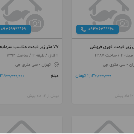
093699***69
093563***60
۷۷ متر زیر قیمت مناسب سرمایه
گذاری/سی متری جی
2 اتاق / طبقه 2 / ساخت 1394
ان
- سی متری جی
تهران
- سی متری جی
2,130,000,000 تومان
3,900,000,000 تومان
مبلغ
بیش از 12 ماه پیش