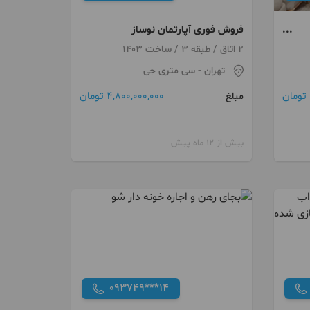
فروش فوری آپارتمان نوساز
2 اتاق / طبقه 3 / ساخت 1403
تهران
- سی متری جی
4,800,000,000 تومان
مبلغ
بیش از 12 ماه پیش
093749***14