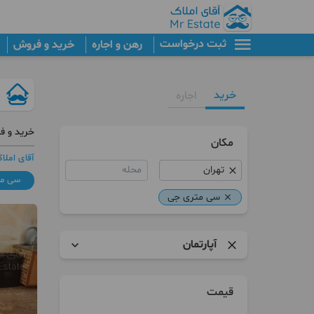
ثبت درخواست
رهن و اجاره
خرید و فروش
خرید
اجاره
خرید و ف
مکان
آقای املا
محله
سی مت
سی متری جی
آپارتمان
آپارتمان
قیمت
برج