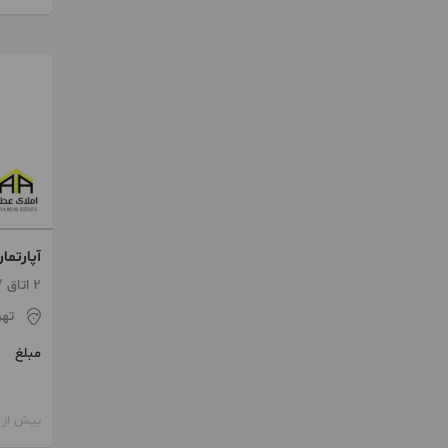
آپارتمان ۸۵ متری کلید 
2 اتاق / طبقه 3 / ساخت 1401
تهر
مبلغ
بیش از 12 ماه پیش