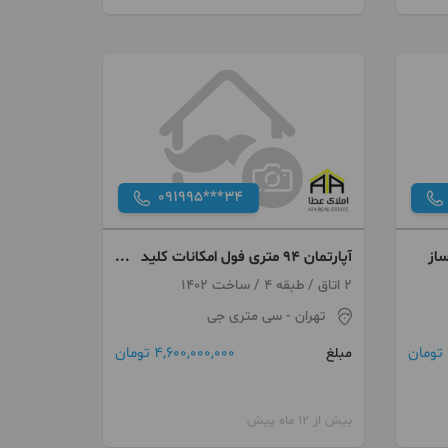
091995***34
آپارتمان ۹۴ متری فول امکانات کلید
نخورده
2 اتاق / طبقه 4 / ساخت 1402
تهران
- سی متری جی
4,600,000,000 تومان
مبلغ
بیش از 12 ماه پیش