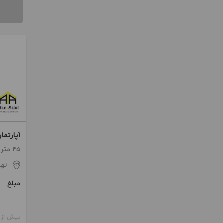
آپارتما
45 متر / 1 اتاق / طبقه 2
تهر
مبلغ
بیش از 12 ماه پیش