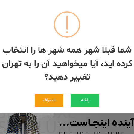
091995***34
091995***34
رده خور
۴۰متری تک خواب
شما قبلا شهر همه شهر ها را انتخاب
تهران
- سی متری جی
ان
- سی متری جی
کرده اید، آیا میخواهید آن را به تهران
2,600,000,000 تومان
مبلغ
3,000,000,000 تومان
تغییر دهید؟
بیش از 12 ماه پیش
باشه
انصراف