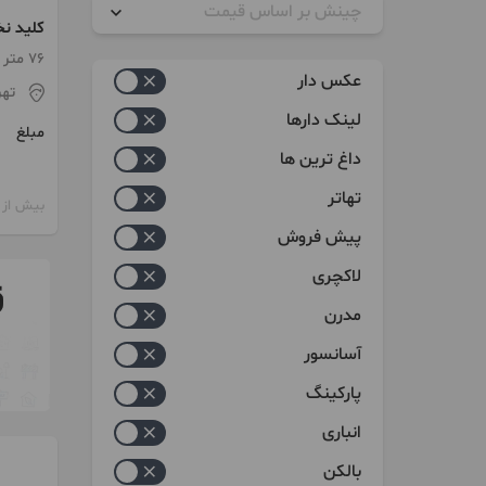
چینش بر اساس قیمت
کلید نخ
زیاد به کم
76 متر / 2 اتاق / طبقه 1
عکس دار
تهر
کم به زیاد
لینک دارها
مبلغ
داغ ترین ها
تهاتر
بیش از 12 ماه پیش
پیش فروش
لاکچری
مدرن
آسانسور
پارکینگ
انباری
بالکن