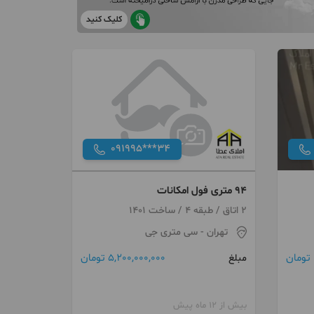
کلیک کنید
091995***34
۹۴ متری فول امکانات
2 اتاق / طبقه 4 / ساخت 1401
تهران
- سی متری جی
5,200,000,000 تومان
مبلغ
بیش از 12 ماه پیش