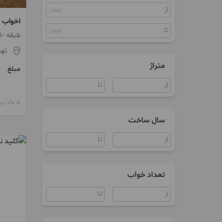
تومان
کلنگی
اخواب م
مستغلات
تومان
طبقه -1 / ساخت 1388 / انباری
تهر
سوییت
متراژ
مبلغ
5 ماه پیش
سال ساخت
تعداد خواب