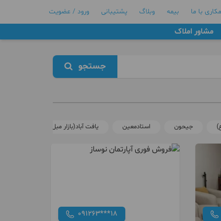
کاری با ما
بیمه
وبلاگ
پشتیبانی
ورود / عضویت
مشاور املاک
جستجو
)
جیحون
استادمعین
یافت آباد(بازار مبل)
کارون
091263***18