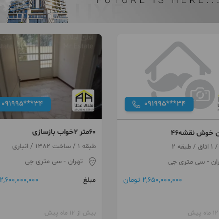
091995***34
091995***34
۶۰متر ۲خواب بازسازی
ن خوش نقشه۴۶
طبقه 1 / ساخت 1382 / انباری
تهران
- سی متری جی
ان
- سی متری جی
2,600,000,000 تومان
2,650,000,000 تومان
مبلغ
بیش از 12 ماه پیش