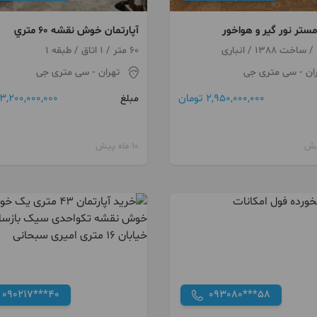
ستر نور گیر و هواخور
آپارتمان خوش نقشه ٦٠ متري
زيرقيمت
60 متر / 1 اتاق / طبقه 1
ان
- سی متری جی
تهران
- سی متری جی
2,950,000,000 تومان
3,200,000,000 تومان
مبلغ
10 ماه پیش
090217***40
093080***58