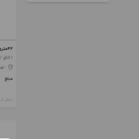
۴۲متری زیر قیمت فوری فروشی
1 اتاق / طبقه 4 / ساخت 1387
تهر
مبلغ
بیش از 12 ماه پیش