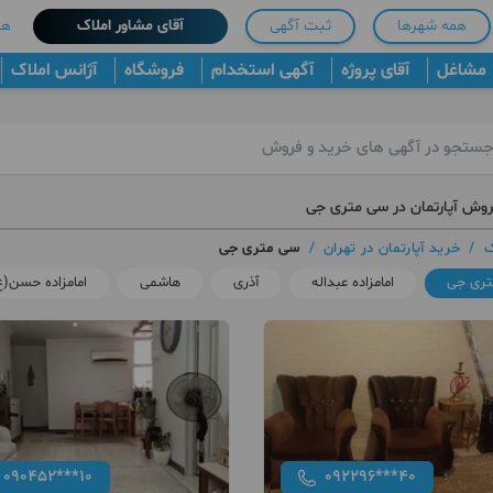
همه شهرها
ثبت آگهی
آقای مشاور املاک
هم
مشاغل
آقای پروژه
آگهی استخدام
فروشگاه
آژانس املاک
روش آپارتمان در سی متری جی
ک
/
خرید آپارتمان در تهران
/
سی متری جی
ری جی
امامزاده عبداله
آذری
هاشمی
امامزاده حسن(ع
090452***10
092296***40