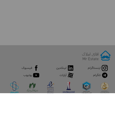
اینستاگرام
لینکدین
فیسبوک
تلگرام
آپارات
یوتیوب
اپلیکیشن آقای املاک
آقای املاک؛ گوگل صنعت ساختمان و املاک ایران سوپراپلیکیشن را