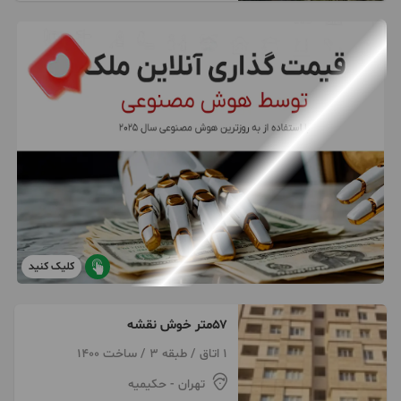
کلیک کنید
۵۷متر خوش نقشه
1 اتاق / طبقه 3 / ساخت 1400
تهران
- حکیمیه