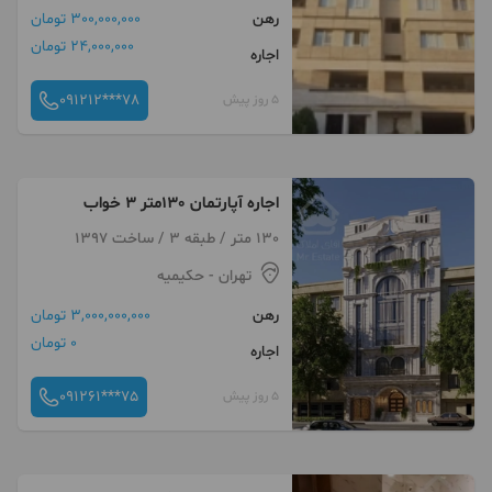
رهن
300,000,000 تومان
24,000,000 تومان
اجاره
091212***78
5 روز پیش
اجاره آپارتمان 130متر 3 خواب
130 متر / طبقه 3 / ساخت 1397
تهران
- حکیمیه
رهن
3,000,000,000 تومان
0 تومان
اجاره
091261***75
5 روز پیش