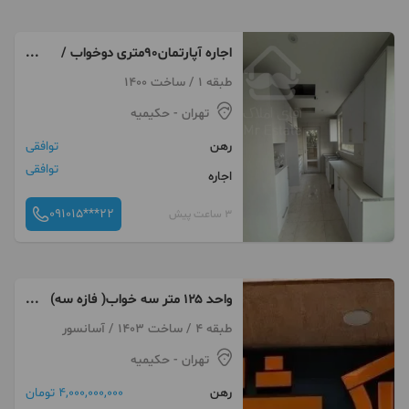
اجاره آپارتمان۹۰متری دو‌خواب /
فول امکانات/حکیمیه
طبقه 1 / ساخت 1400
تهران
- حکیمیه
رهن
توافقی
توافقی
اجاره
091015***22
3 ساعت پیش
واحد ۱۲۵ متر سه خواب( فازه سه)
تاپ لوکیشن
طبقه 4 / ساخت 1403 / آسانسور
تهران
- حکیمیه
رهن
4,000,000,000 تومان