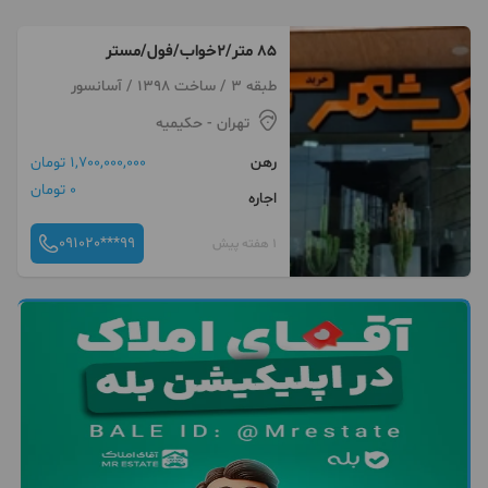
۸۵ متر/۲خواب/فول/مستر
طبقه 3 / ساخت 1398 / آسانسور
تهران
- حکیمیه
رهن
1,700,000,000 تومان
0 تومان
اجاره
091020***99
1 هفته پیش