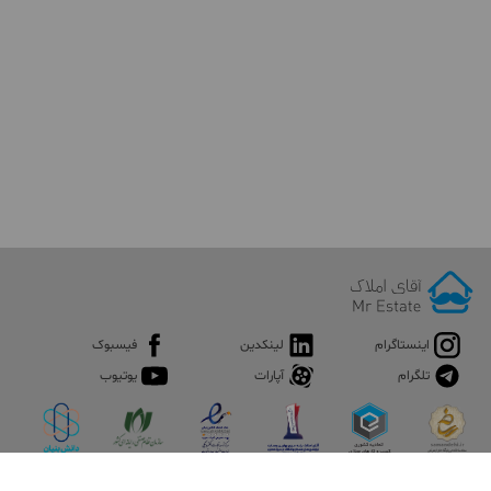
اینستاگرام
لینکدین
فیسبوک
تلگرام
آپارات
یوتیوب
اپلیکیشن آقای املاک