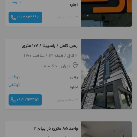
0 تومان
اجاره
090383***01
3 ساعت پیش
رهن کامل / راسپینا / ۱۰۷ متری
2 اتاق / طبقه 13 / ساخت 1400
تهران
- حکیمیه
رهن
توافقی
توافقی
اجاره
091229***52
3 ساعت پیش
واحد ۸۵ متری در پیام ۳