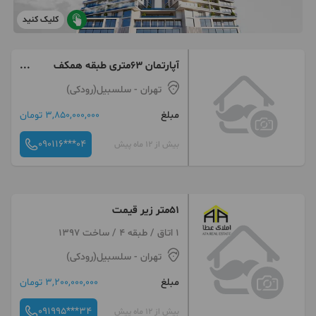
کلیک کنید
آپارتمان ۶۳متری طبقه همکف
دارای حیاط اختصاصی
تهران
- سلسبیل(رودکی)
مبلغ
3,850,000,000 تومان
090116***04
بیش از 12 ماه پیش
۵۱متر زیر قیمت
1 اتاق / طبقه 4 / ساخت 1397
تهران
- سلسبیل(رودکی)
مبلغ
3,200,000,000 تومان
091995***34
بیش از 12 ماه پیش