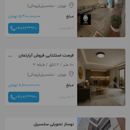
تهران
- سلسبیل(رودکی)
مبلغ
5,300,000,000 تومان
091182***30
8 ماه پیش
فرصت استثنایی فروش آپارتمان
فول امکانات
80 متر / 2 اتاق / طبقه 3
تهران
- سلسبیل(رودکی)
مبلغ
8,800,000,000 تومان
091182***30
9 ماه پیش
نوساز تحویلی سلسبیل