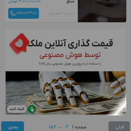
مبلغ
3,700,000,000 تومان
092106***07
بیش از 12 ماه پیش
کلیک کنید
152
...
2
1
قبلی
صفحه
بعدی