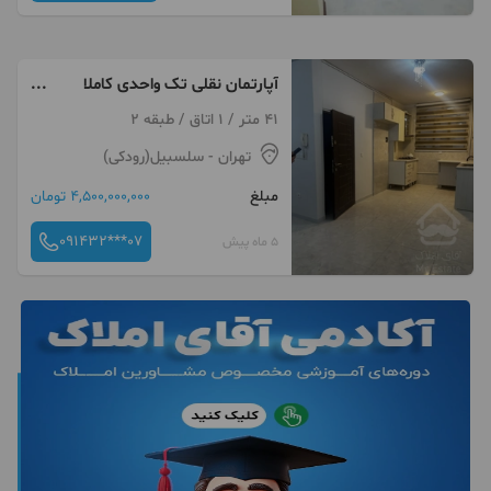
آپارتمان نقلی تک واحدی کاملا
بازسازی شده بالای سپه
41 متر / 1 اتاق / طبقه 2
تهران
- سلسبیل(رودکی)
مبلغ
4,500,000,000 تومان
091432***07
5 ماه پیش