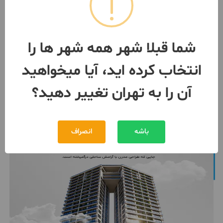
واحد ۶۱متری رودکی
1 اتاق / ساخت 1374
تهران
- سلسبیل(رودکی)
شما قبلا شهر همه شهر ها را
مبلغ
2,950,000,000 تومان
انتخاب کرده اید، آیا میخواهید
091947***28
بیش از 12 ماه پیش
آن را به تهران تغییر دهید؟
باشه
انصراف