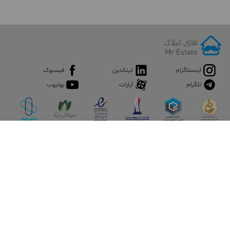
اینستاگرام
لینکدین
فیسبوک
تلگرام
آپارات
یوتیوب
اپلیکیشن آقای املاک
آقای املاک؛ گوگل صنعت ساختمان و املاک ایران سوپراپلیکیشن را
نصب کنید و هر آنچه در بازار ملک نیاز دارید، یکجا در اختیار داشته
باشید.