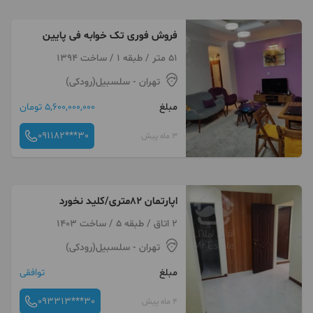
فروش فوری تک خوابه فی پایین
51 متر / طبقه 1 / ساخت 1394
تهران
- سلسبیل(رودکی)
مبلغ
5,600,000,000 تومان
091182***30
3 ماه پیش
اپارتمان ۸۲متری/کلید نخورد
2 اتاق / طبقه 5 / ساخت 1403
تهران
- سلسبیل(رودکی)
مبلغ
توافقی
093313***30
4 ماه پیش