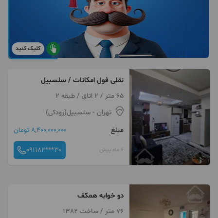
کلیک کنید
نقلی فول امکانات / سلسبیل
65 متر / 2 اتاق / طبقه 2
تهران
- سلسبیل(رودکی)
مبلغ
8,400,000,000 تومان
091182***30
6 ماه پیش
دو خوابه همکف
76 متر / ساخت 1382