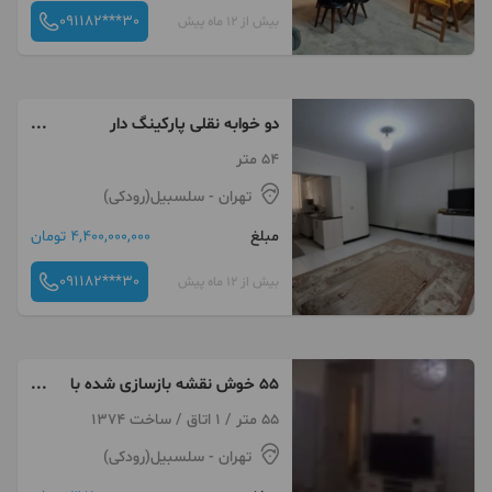
091182***30
بیش از 12 ماه پیش
دو خوابه نقلی پارکینگ دار
سلسبیل
54 متر
تهران
- سلسبیل(رودکی)
مبلغ
4,400,000,000 تومان
091182***30
بیش از 12 ماه پیش
55 خوش نقشه بازسازی شده با
تراس سرپوشیده
55 متر / 1 اتاق / ساخت 1374
تهران
- سلسبیل(رودکی)