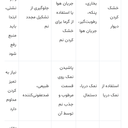
بخاری،
جریان هوا
خشک
جلوگیری از
نشتی،
پنکه،
یا استفاده
کردن
تشکیل مجدد
ابتدا
رطوبت‌گیر،
از گرما برای
دیوار
نم
باید
جریان هوا
خشک
منبع
کردن نم
رفع
شود
پاشیدن
نیاز به
نمک روی
تمیز
استفاده از
نمک دریا،
قسمت
طبیعی،
کردن
نمک دریا
دستمال
مرطوب و
ضدعفونی‌کننده
مداوم
جذب نم
دارد
توسط آن
بوی