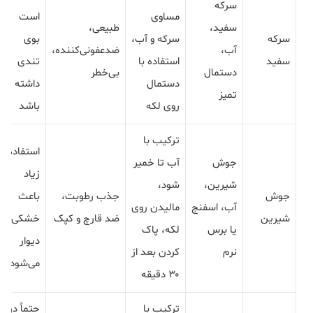
سرکه
مساوی
است
سفید،
طبیعی،
سرکه
سرکه و آب،
بوی
آب،
ضدعفونی‌کننده،
سفید
استفاده با
تندی
دستمال
بی‌خطر
دستمال
داشته
تمیز
روی لکه
باشد
ترکیب با
استفاده
جوش
آب تا خمیر
زیاد
شیرین،
شود،
جوش
جذب رطوبت،
باعث
آب، اسفنج
مالیدن روی
شیرین
ضد قارچ و کپک
خشکی
یا برس
لکه، پاک
دیوار
نرم
کردن بعد از
می‌شود
۳۰ دقیقه
ترکیب با
حتماً در