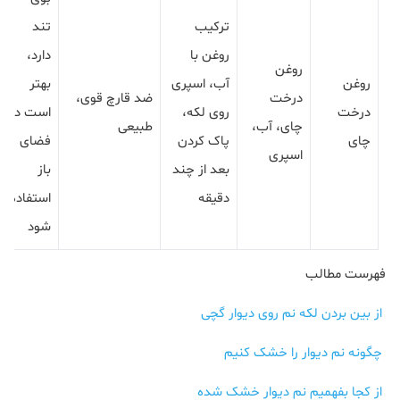
ترکیب
تند
روغن با
دارد،
روغن
روغن
آب، اسپری
بهتر
درخت
ضد قارچ قوی،
درخت
روی لکه،
است در
چای، آب،
طبیعی
چای
پاک کردن
فضای
اسپری
بعد از چند
باز
دقیقه
استفاده
شود
فهرست مطالب
از بین بردن لکه نم روی دیوار گچی
چگونه نم دیوار را خشک کنیم
از کجا بفهمیم نم دیوار خشک شده