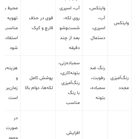
وایتکس،
آب، اسپری
محیط با
آب،
روی لکه،
قوی در حذف
تهویه
وایتکس
اسپری،
شست‌وشو
قارچ و کپک
مناسب
دستمال
بعد از چند
استفاده
دقیقه
شود
سمباده‌زنی،
رنگ ضد
هزینه‌بر
بتونه‌کاری،
رنگ‌آمیزی
رطوبت،
پوشش کامل
و
رنگ‌آمیزی
مجدد
سمباده،
لکه‌ها، دوام بالا
زمان‌بر
با رنگ
بتونه
است
مناسب
در
صورت
افزایش
وجود