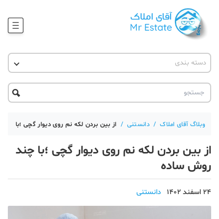
وبلاگ
دسته بندی
آقای مشاور املاک
آموزش املاک
دکوراسیون
آکادمی آقای املاک
محله گردی
آموزش املاک
حقوقی
آکادمی
آموزش پلتفرم آقای املاک
وبلاگ آقای املاک
/
دانستنی
/
از بین بردن لکه نم روی دیوار گچی ؛با چند
ورود
اخبار مسکن
از بین بردن لکه نم روی دیوار گچی ؛با چند
تحلیل مسکن
روش ساده
حقوقی
24 اسفند 1402
دانستنی
دانستنی