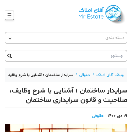
وبلاگ
دسته بندی
آقای مشاور املاک
آموزش املاک
دکوراسیون
آکادمی آقای املاک
محله گردی
آموزش املاک
حقوقی
آکادمی
آموزش پلتفرم آقای املاک
وبلاگ آقای املاک
/
حقوقی
/
سرایدار ساختمان ؛ آشنایی با شرح وظایف، ص
ورود
اخبار مسکن
سرایدار ساختمان ؛ آشنایی با شرح وظایف،
تحلیل مسکن
صلاحیت و قانون سرایداری ساختمان
حقوقی
19 دی 1400
حقوقی
دانستنی