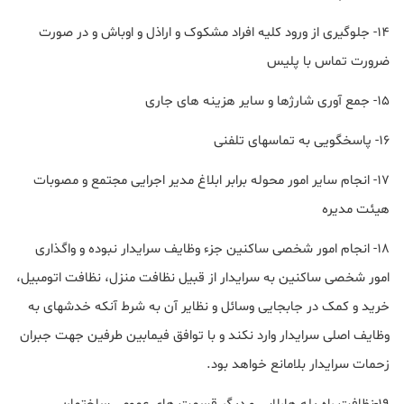
۱۴- جلوگیری از ورود کلیه افراد مشکوک و اراذل و اوباش و در صورت
ضرورت تماس با پلیس
۱۵- جمع آوری شارژها و سایر هزینه های جاری
۱۶- پاسخگویی به تماسهای تلفنی
۱۷- انجام سایر امور محوله برابر ابلاغ مدیر اجرایی مجتمع و مصوبات
هیئت مدیره
۱۸- انجام امور شخصی ساکنین جزء وظایف سرایدار نبوده و واگذاری
امور شخصی ساکنین به سرایدار از قبیل نظافت منزل، نظافت اتومبیل،
خرید و کمک در جابجایی وسائل و نظایر آن به شرط آنکه خدشه­ای به
وظایف اصلی سرایدار وارد نکند و با توافق فی­مابین طرفین جهت جبران
زحمات سرایدار بلامانع خواهد بود.