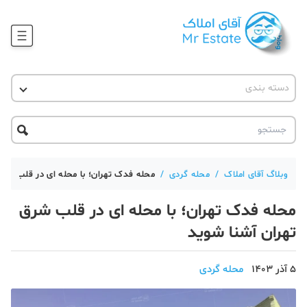
وبلاگ
دسته بندی
آقای مشاور املاک
آموزش املاک
دکوراسیون
آکادمی آقای املاک
محله گردی
آموزش املاک
حقوقی
آکادمی
آموزش پلتفرم آقای املاک
وبلاگ آقای املاک
/
محله گردی
/
محله فدک تهران؛ با محله ای در قلب شرق
ورود
اخبار مسکن
محله فدک تهران؛ با محله ای در قلب شرق
تحلیل مسکن
تهران آشنا شوید
حقوقی
5 آذر 1403
محله گردی
دانستنی