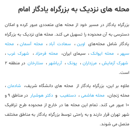
محله های نزدیک به بزرگراه یادگار امام
بزرگراه یادگار در مسیر خود از محله های متعددی عبور کرده و امکان
دسترسی به آن محدوده را تسهیل می کند. محله های نزدیک به بزرگراه
یادگار شامل محله‌های
اوین
،
سعادت آباد
،
محله آسمان
،
محله
سپهر
،
محله ایوانک
، سیمای ایران،
محله فرحزاد
،
شهرک غرب
،
شهرک آزمایش
،
مرزداران
،
پونک
،
آریاشهر
،
ستارخان
در منطقه 2
است.
علاوه بر این، بزرگراه یادگار از محله های دانشگاه شریف،
شادمان
،
محله زنجان،
محله هاشمی
،
دستغیب
و
دکتر هوشیار
در مناطق 9 و
10 عبور می کند. تمام این محله ها در خارج از محدوده طرح ترافیک
شهر تهران قرار دارند و به راحتی توسط بزرگراه یادگار به مناطق مختلف
متصل می شوند.