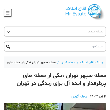
وبلاگ
دسته بندی
آقای مشاور املاک
آموزش املاک
دکوراسیون
آکادمی آقای املاک
محله گردی
آموزش املاک
حقوقی
آکادمی
آموزش پلتفرم آقای املاک
وبلاگ آقای املاک
/
محله گردی
/
محله سپهر تهران ؛یکی از محله های پرطرفد
ورود
اخبار مسکن
محله سپهر تهران ؛یکی از محله های
تحلیل مسکن
پرطرفدار و ایده آل برای زندگی در تهران
حقوقی
4 آذر 1403
محله گردی
دانستنی