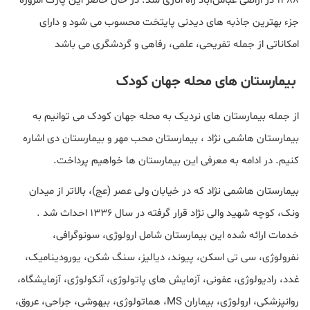
۱۳۸۸ در اراضی عباس‌آباد راه انازی شد. در حال حاضر این پارک امروزه
جزء بهترین جاذبه های دیدنی پایتخت محسوب می شود و دارای
امکاناتی از جمله تفریحی، علمی، رفاهی و گردشگری می باشد
بیمارستان های محله جهان کودک
از جمله بیمارستان های نردیک به محله جهان کودک می توانیم به
بیمارستان هاشمی نژاد ، بیمارستان محب مهر و بیمارستان دی اشاره
کنیم. در ادامه به معرفی این بیمارستان ها خواهیم پرداخت.
بیمارستان هاشمی نژاد که در خیابان ولی عصر (عج)، بالاتر از میدان
ونک، کوچه شهید والی نژاد قرار گرفته در سال ۱۳۳۶ احداث شد .
خدمات ارائه شده این بیمارستان شامل ارولوژی، سونوگرافی،
نفرولوژی، سی تی اسکن، پیوند، دیالیز، سنگ شکن، یورودینامیک،
غدد، رادیولوژی، عفونی، آزمایش های پاتولوژی، آنکولوژی، آزمایشگاه،
روانپزشکی، ارولوژی، بیماران MS، هماتولوژی، بیهوشی، جراحی، عروق،