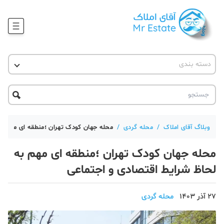
وبلاگ
دسته بندی
آقای مشاور املاک
آموزش املاک
دکوراسیون
آکادمی آقای املاک
محله گردی
آموزش املاک
حقوقی
آکادمی
آموزش پلتفرم آقای املاک
وبلاگ آقای املاک
/
محله گردی
/
محله جهان کودک تهران ؛منطقه ای مهم به
ورود
اخبار مسکن
محله جهان کودک تهران ؛منطقه ای مهم به
تحلیل مسکن
لحاظ شرایط اقتصادی و اجتماعی
حقوقی
27 آذر 1403
محله گردی
دانستنی