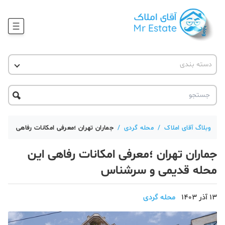
وبلاگ
دسته بندی
آقای مشاور املاک
آموزش املاک
دکوراسیون
آکادمی آقای املاک
محله گردی
آموزش املاک
حقوقی
آکادمی
آموزش پلتفرم آقای املاک
وبلاگ آقای املاک
/
محله گردی
/
جماران تهران ؛معرفی امکانات رفاهی این
ورود
اخبار مسکن
جماران تهران ؛معرفی امکانات رفاهی این
تحلیل مسکن
محله قدیمی و سرشناس
حقوقی
13 آذر 1403
محله گردی
دانستنی