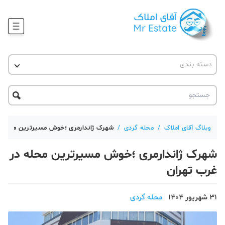
وبلاگ
دسته بندی
آقای مشاور املاک
آموزش املاک
دکوراسیون
آکادمی آقای املاک
محله گردی
آموزش املاک
حقوقی
آکادمی
آموزش پلتفرم آقای املاک
وبلاگ آقای املاک
/
محله گردی
/
شهرک ژاندارمری ؛خوش مسیرترین محله د
ورود
اخبار مسکن
شهرک ژاندارمری ؛خوش مسیرترین محله در
تحلیل مسکن
غرب تهران
حقوقی
31 شهریور 1404
محله گردی
دانستنی