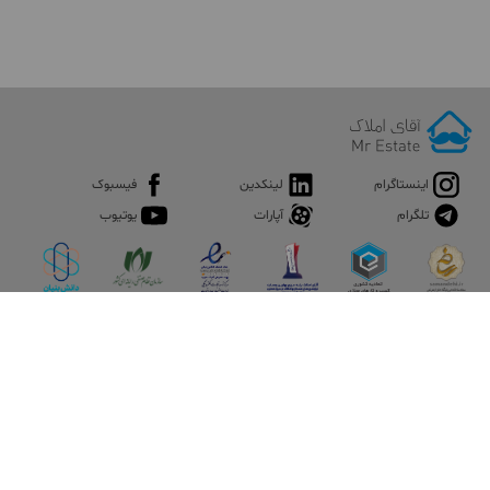
اینستاگرام
لینکدین
فیسبوک
تلگرام
آپارات
یوتیوب
اپلیکیشن آقای املاک
آقای املاک؛ گوگل صنعت ساختمان و املاک ایران سوپراپلیکیشن را
نصب کنید و هر آنچه در بازار ملک نیاز دارید، یکجا در اختیار داشته
باشید.