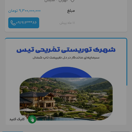
تهران
- سبلان
مبلغ
9,300,000,000 تومان
091914***86
11 ماه پیش
کلیک کنید