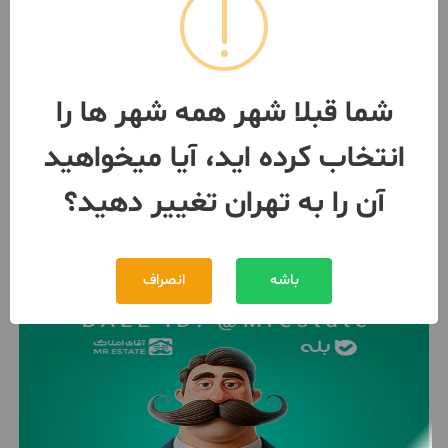
95 متر سبلان
95 متر / 2 اتاق / ساخت 1395
تهران
- سبلان
شما قبلا شهر همه شهر ها را
مبلغ
9,500,000,000 تومان
انتخاب کرده اید، آیا میخواهید
091293***50
9 ماه پیش
آن را به تهران تغییر دهید؟
باشه
انصراف