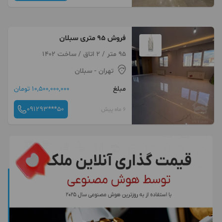
فروش 95 متری سبلان
95 متر / 2 اتاق / ساخت 1402
تهران
- سبلان
مبلغ
10,500,000,000 تومان
091293***50
6 ماه پیش