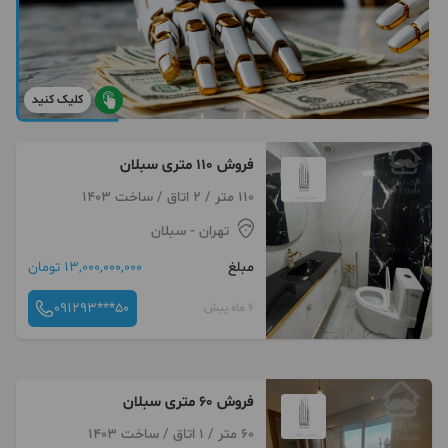
کلیک کنید
فروش 110 متری سبلان
110 متر / 2 اتاق / ساخت 1403
تهران
- سبلان
مبلغ
13,000,000,000 تومان
091293***50
6 ماه پیش
فروش 60 متری سبلان
60 متر / 1 اتاق / ساخت 1403