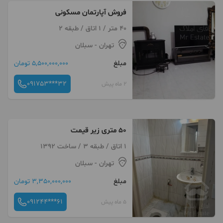
فروش آپارتمان مسکونی
40 متر / 1 اتاق / طبقه 2
تهران
- سبلان
مبلغ
5,500,000,000 تومان
091753***32
2 ماه پیش
۵۰ متری زیر قیمت
1 اتاق / طبقه 3 / ساخت 1392
تهران
- سبلان
مبلغ
3,350,000,000 تومان
091244***61
5 ماه پیش