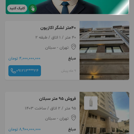
کلیک کنید
40متر لشگر اکازیون
40 متر / 1 اتاق / طبقه 2
تهران
- سبلان
مبلغ
4,000,000,000 تومان
091213***24
9 ماه پیش
فروش 95 متر سبلان
95 متر / 2 اتاق / ساخت 1403
تهران
- سبلان
مبلغ
8,900,000,000 تومان