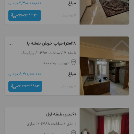
مبلغ
6,300,000,000 تومان
099092***22
4 روز پیش
۴۸متر۱خواب خوش نقشه با
پارکینگ اصلی
طبقه 2 / ساخت 1395 / پارکینگ
تهران
- وحیدیه
مبلغ
8,400,000,000 تومان
091293***53
5 روز پیش
۶۱متری طبقه اول
1 اتاق / ساخت 1388 / انباری