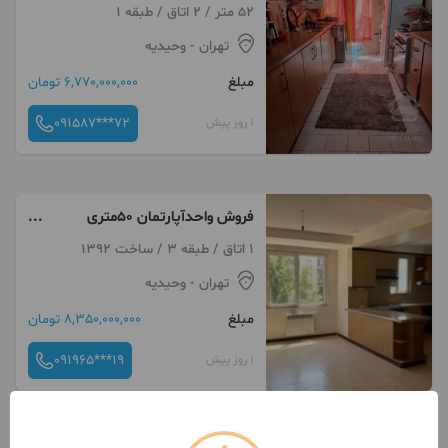
52 متر / 2 اتاق / طبقه 1
تهران
- وحیدیه
مبلغ
6,770,000,000 تومان
091587***72
1 روز پیش
فروش واحدآپارتمان ۵۰متری
خوش‌نقشه
1 اتاق / طبقه 3 / ساخت 1392
تهران
- وحیدیه
مبلغ
8,350,000,000 تومان
091965***19
1 روز پیش