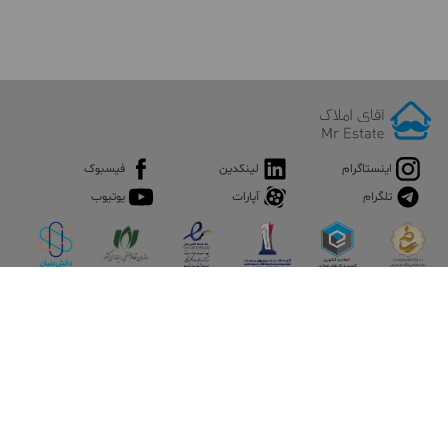
اینستاگرام
لینکدین
فیسبوک
تلگرام
آپارات
یوتیوب
اپلیکیشن آقای املاک
آقای املاک؛ گوگل صنعت ساختمان و املاک ایران سوپراپلیکیشن را
نصب کنید و هر آنچه در بازار ملک نیاز دارید، یکجا در اختیار داشته
باشید.