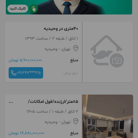
کلیک کنید
۴۰متری در وحیدیه
1 اتاق / طبقه 2 / ساخت 1393
تهران
- وحیدیه
مبلغ
5,900,000,000 تومان
091242***35
1 روز پیش
۸۵متر/ارزنده/فول امکانات/
کلیدنخورده
2 اتاق / طبقه 1 / ساخت 1405
تهران
- وحیدیه
مبلغ
14,880,000,000 تومان