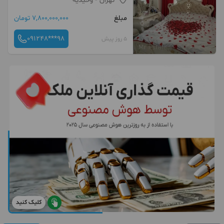
تهران
- وحیدیه
مبلغ
7,800,000,000 تومان
091248***98
5 روز پیش
کلیک کنید