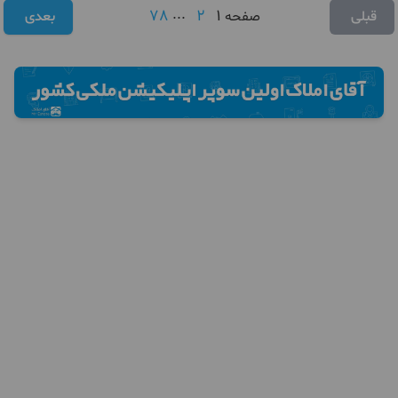
78
...
2
1
قبلی
صفحه
بعدی