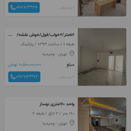
091281***36
2 روز پیش
۵۶متر/۲خواب/فول/خوش نقشه/
زرکش
طبقه 1 / ساخت 1393 / پارکینگ
تهران
- وحیدیه
مبلغ
10,500,000,000 تومان
091278***72
2 روز پیش
واحد 160متری نوساز
160 متر / 2 اتاق / طبقه 2
تهران
- وحیدیه