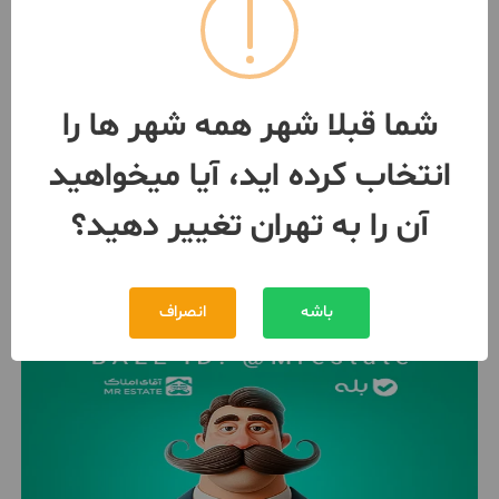
57متر یک خواب تکواحدی سبلان
جنوبی
57 متر / طبقه 3 / ساخت 1396
تهران
- وحیدیه
شما قبلا شهر همه شهر ها را
مبلغ
7,350,000,000 تومان
انتخاب کرده اید، آیا میخواهید
093952***17
1 روز پیش
آن را به تهران تغییر دهید؟
باشه
انصراف