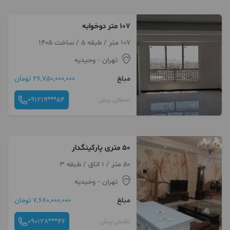
107 متر دوخوابه
107 متر / طبقه 5 / ساخت 1405
تهران
- وحیدیه
مبلغ
26,750,000,000 تومان
091219***54
لحظاتی پیش
50 متری پارکینگدار
50 متر / 1 اتاق / طبقه 3
تهران
- وحیدیه
مبلغ
7,680,000,000 تومان
090128***46
دقایقی پیش