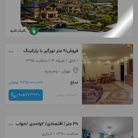
کلیک کنید
فروش۶۱ متر نورگیر با پارکینگ
سندی/آسانسور/بخت‌آزاد
1 اتاق / طبقه 3 / ساخت 1395
تهران
- وحیدیه
مبلغ
9,250,000,000 تومان
090577***30
21 ساعت پیش
۳۸ متر/ اقتصادی/ ۲واحدی /خواب
تخت خور
ساخت 1380 / انباری