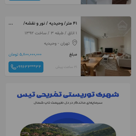
۴۱ متر/ وحیدیه / نور و نقشه/
بدون مشابه
1 اتاق / طبقه 3 / ساخت 1392
تهران
- وحیدیه
مبلغ
5,800,000,000 تومان
099634***34
21 ساعت پیش