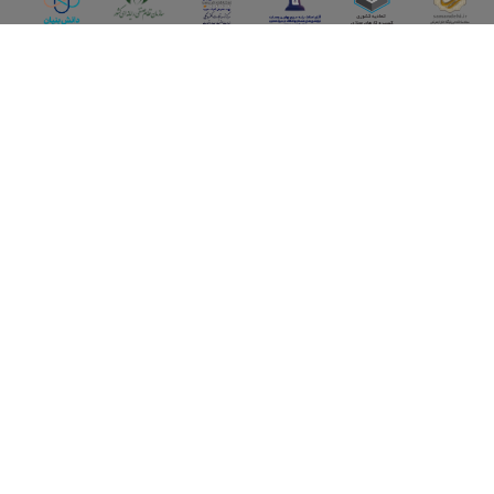
اپلیکیشن آقای املاک
آقای املاک؛ گوگل صنعت ساختمان و املاک ایران سوپراپلیکیشن را
نصب کنید و هر آنچه در بازار ملک نیاز دارید، یکجا در اختیار داشته
باشید.
تماس با ما
قوانین و مقررات
سوالات متداول
همکاری با ما