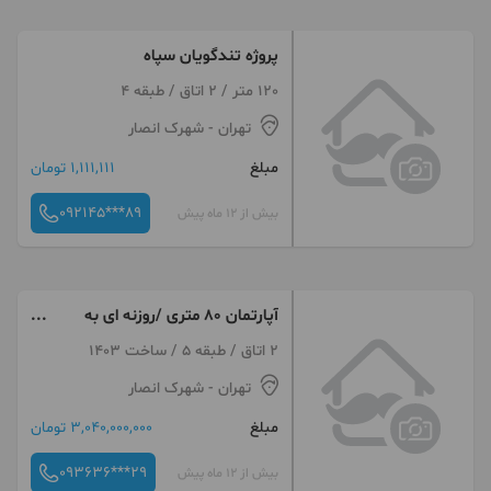
پروژه تندگویان سپاه
120 متر / 2 اتاق / طبقه 4
تهران
- شهرک انصار
مبلغ
1,111,111 تومان
092145***89
بیش از 12 ماه پیش
آپارتمان ۸۰ متری /روزنه ای به
سمت بهشت
2 اتاق / طبقه 5 / ساخت 1403
تهران
- شهرک انصار
مبلغ
3,040,000,000 تومان
093636***29
بیش از 12 ماه پیش