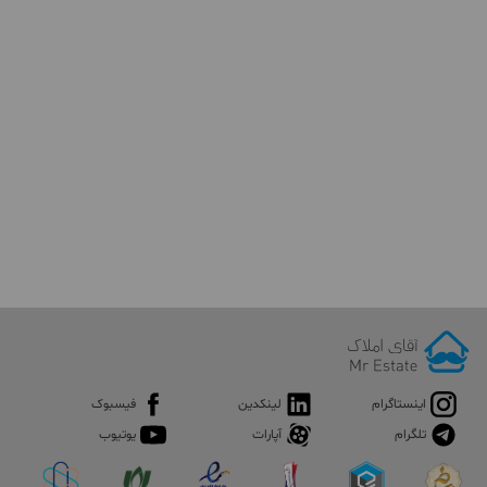
اینستاگرام
لینکدین
فیسبوک
تلگرام
آپارات
یوتیوب