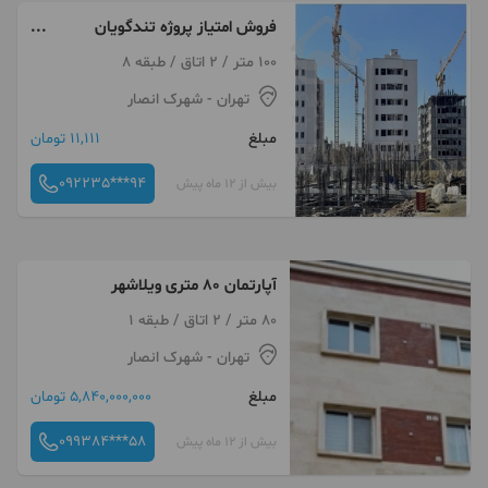
فروش امتیاز پروژه تندگویان
شهرک انصار
100 متر / 2 اتاق / طبقه 8
تهران
- شهرک انصار
مبلغ
11,111 تومان
092235***94
بیش از 12 ماه پیش
آپارتمان 80 متری ویلاشهر
80 متر / 2 اتاق / طبقه 1
تهران
- شهرک انصار
مبلغ
5,840,000,000 تومان
099384***58
بیش از 12 ماه پیش