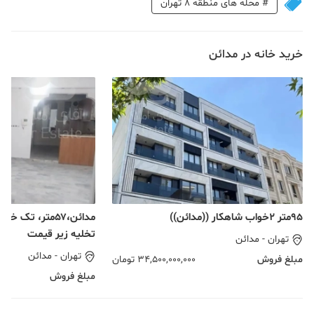
#
محله های منطقه 8 تهران
خرید خانه در مدائن
۹۵متر ۲خواب شاهکار ((مدائن))
مدائن،۵۷متر، تک
تخلیه زیر قیمت
تهران
-
مدائن
تهران
-
مدائن
مبلغ فروش
34,500,000,000
تومان
مبلغ فروش