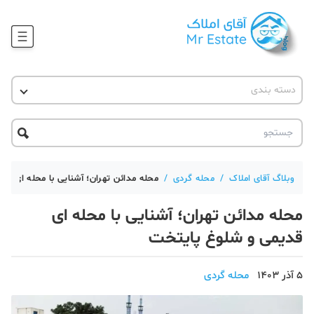
وبلاگ
دسته بندی
آقای مشاور املاک
آموزش املاک
دکوراسیون
آکادمی آقای املاک
محله گردی
آموزش املاک
حقوقی
آکادمی
آموزش پلتفرم آقای املاک
وبلاگ آقای املاک
/
محله گردی
/
محله مدائن تهران؛ آشنایی با محله ای ق
ورود
اخبار مسکن
محله مدائن تهران؛ آشنایی با محله ای
تحلیل مسکن
قدیمی و شلوغ پایتخت
حقوقی
5 آذر 1403
محله گردی
دانستنی