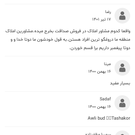
رضا
17 تیر 1401
واقعا کدوم مشاور املاک در فروش صداقت بخرج میده.مشاورین املاک
منطقه ما دروغگو ترین افراد هستن.به قول خودشون ما دوتا خدا و و
دوتا پیغمبر داریم برا قسم خوردن.
مینا
16 بهمن 1400
بسیار مفید
Sadaf
16 بهمن 1400
Awli bud 👌🏻Tashakor
سمیرا مظفرزاده