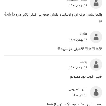
16 بهمن 1400
واقعا لباس حرفه ای و ادبیات و دانش حرفه لی خیلی تاثیر داره 👍👍👍
👍
ehda
16 بهمن 1400
💙🙏🏻🙏🏻💙خیلی خوب‌بود💙
پریسا
16 بهمن 1400
خیلی خوب بود ممنونم
علی منصورس
16 آذر 1400
بسیار عالی و‌ مفید بود 🌹 ممنون از شما