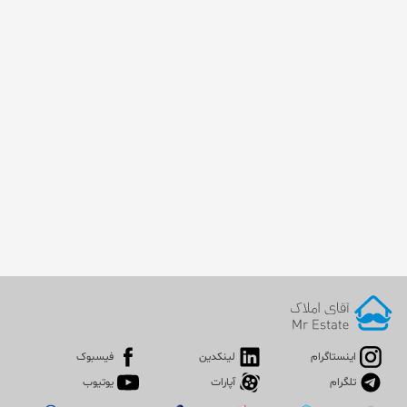
اینستاگرام
لینکدین
فیسبوک
تلگرام
آپارات
یوتیوب