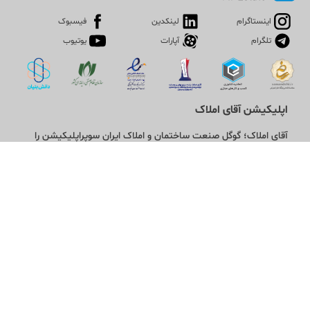
اینستاگرام
لینکدین
فیسبوک
تلگرام
آپارات
یوتیوب
اپلیکیشن آقای املاک
آقای املاک؛ گوگل صنعت ساختمان و املاک ایران سوپراپلیکیشن را
نصب کنید و هر آنچه در بازار ملک نیاز دارید، یکجا در اختیار داشته
باشید.
تماس با ما
قوانین و مقررات