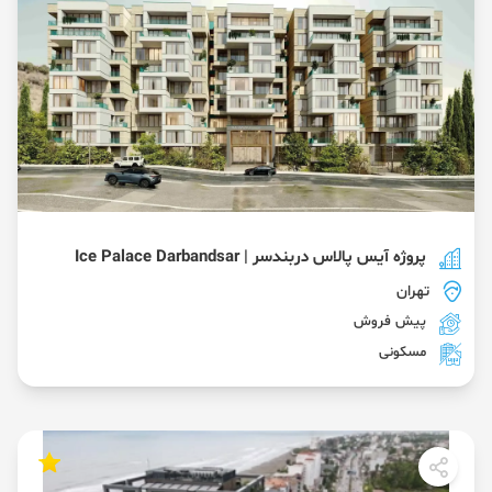
پروژه آیس پالاس دربندسر | Ice Palace Darbandsar
تهران
پیش فروش
مسکونی