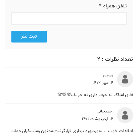
تلفن همراه *
ثبت نظر
تعداد نظرات :
2
هومن
14 مهر 1402
آقای املاک نه حرف داری نه حریف💯💯💯
احمدخانی
12 اردیبهشت 1401
اطلاعات خوب ....موردبهره برداری قرارگرفتم.ممنون ومتشکراززحمات