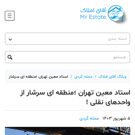
وبلاگ
دسته بندی
آقای مشاور املاک
آموزش املاک
دکوراسیون
آکادمی آقای املاک
محله گردی
آموزش املاک
حقوقی
آکادمی
آموزش پلتفرم آقای املاک
وبلاگ آقای املاک
/
محله گردی
/
استاد معین تهران ؛منطقه ای سرشار از وا
ورود
اخبار مسکن
استاد معین تهران ؛منطقه ای سرشار از
تحلیل مسکن
واحدهای نقلی !
حقوقی
5 شهریور 1403
محله گردی
دانستنی