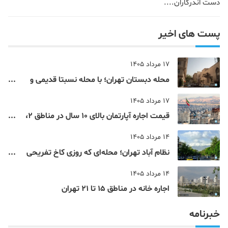
دست اندرکاران....
پست های اخیر
17 مرداد 1405
محله دبستان تهران؛ با محله نسبتا قدیمی و
مرکزی پایتخت آشنا شوید
17 مرداد 1405
قیمت اجاره آپارتمان بالای 10 سال در مناطق 2،
4، 5 و 22 تهران
14 مرداد 1405
نظام‌ آباد تهران؛ محله‌ای که روزی کاخ تفریحی
یک شاهزاده بود
14 مرداد 1405
اجاره خانه در مناطق 15 تا 21 تهران
خبرنامه