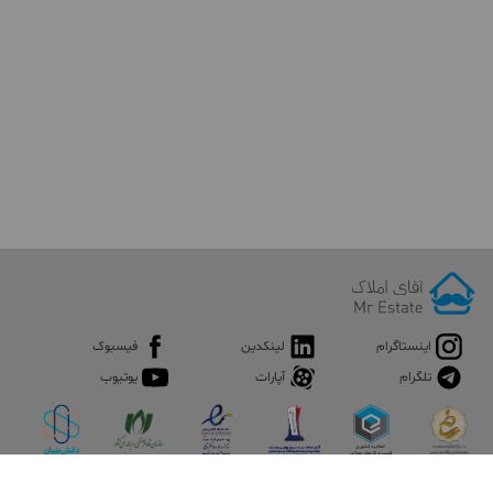
اینستاگرام
لینکدین
فیسبوک
تلگرام
آپارات
یوتیوب
اپلیکیشن آقای املاک