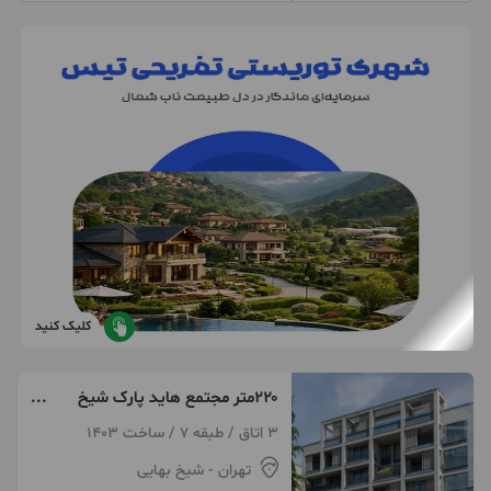
کلیک کنید
۲۲۰متر مجتمع هاید پارک شیخ
بهایی شمالی
3 اتاق / طبقه 7 / ساخت 1403
تهران
- شیخ بهایی