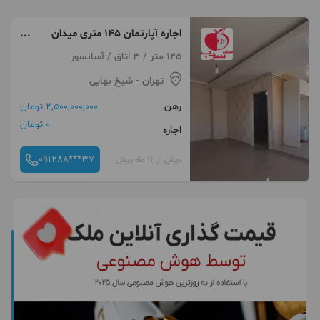
اجاره آپارتمان 145 متری میدان
شیخ بهایی
145 متر / 3 اتاق / آسانسور
تهران
- شیخ بهایی
رهن
2,500,000,000 تومان
0 تومان
اجاره
091288***37
بیش از 12 ماه پیش