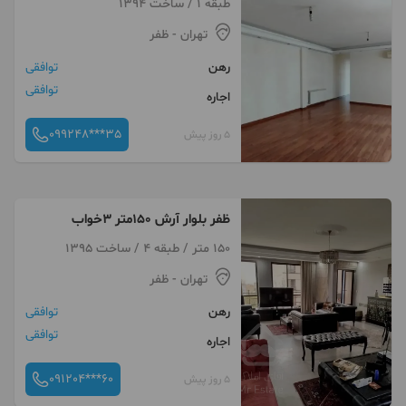
طبقه 1 / ساخت 1394
تهران
- ظفر
رهن
توافقی
توافقی
اجاره
099248***35
5 روز پیش
ظفر بلوار آرش 150متر 3خواب
150 متر / طبقه 4 / ساخت 1395
تهران
- ظفر
رهن
توافقی
توافقی
اجاره
091204***60
5 روز پیش