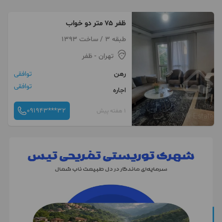
ظفر ۷۵ متر دو خواب
طبقه 3 / ساخت 1393
تهران
- ظفر
رهن
توافقی
توافقی
اجاره
091943***32
1 هفته پیش