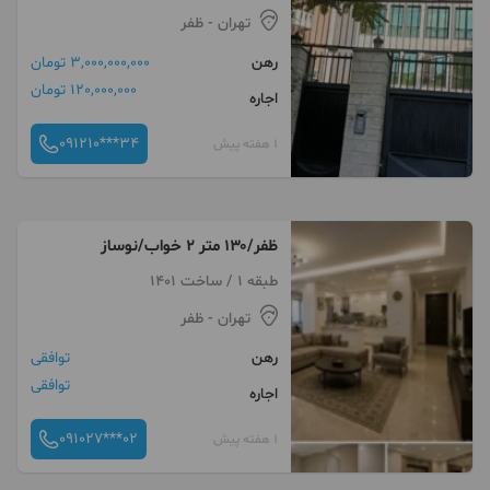
تهران
- ظفر
رهن
3,000,000,000 تومان
120,000,000 تومان
اجاره
091210***34
1 هفته پیش
ظفر/۱۳۰ متر ۲ خواب/نوساز
طبقه 1 / ساخت 1401
تهران
- ظفر
رهن
توافقی
توافقی
اجاره
091027***02
1 هفته پیش