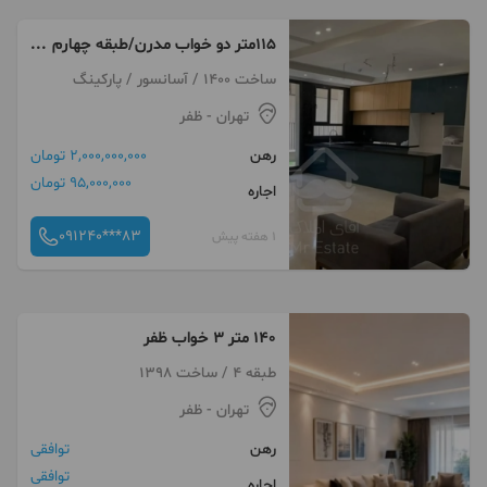
۱۱۵متر دو خواب مدرن/طبقه چهارم
بدون مشرف/ظفر
ساخت 1400 / آسانسور / پارکینگ
تهران
- ظفر
رهن
2,000,000,000 تومان
95,000,000 تومان
اجاره
091240***83
1 هفته پیش
۱۴۰ متر ۳ خواب ظفر
طبقه 4 / ساخت 1398
تهران
- ظفر
رهن
توافقی
توافقی
اجاره