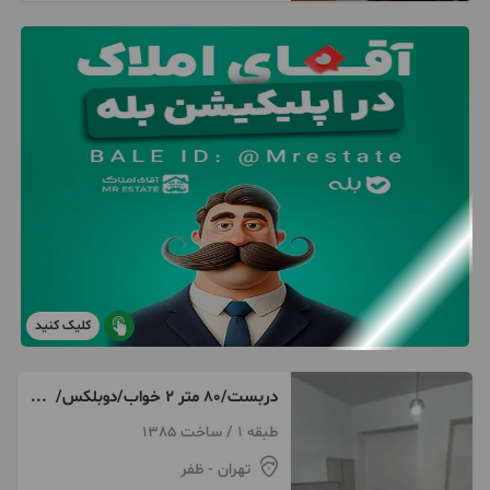
کلیک کنید
دربست/۸۰ متر ۲ خواب/دوبلکس/
خوش نقشه
طبقه 1 / ساخت 1385
تهران
- ظفر