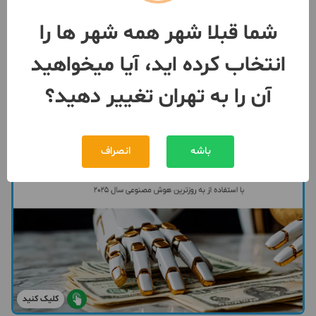
رهن
توافقی
شما قبلا شهر همه شهر ها را
توافقی
اجاره
انتخاب کرده اید، آیا میخواهید
091227***08
1 هفته پیش
آن را به تهران تغییر دهید؟
باشه
انصراف
کلیک کنید