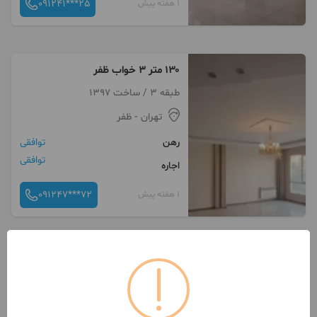
091241***25
1 هفته پیش
۱۳۰ متر ۳ خواب ظفر
طبقه 3 / ساخت 1397
تهران
- ظفر
رهن
توافقی
توافقی
اجاره
091247***72
1 هفته پیش
ظفر ۱۹۰ متر سه خواب فول
طبقه 1 / ساخت 1385
تهران
- ظفر