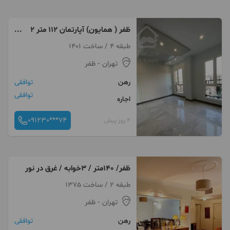
ظفر ( همایون) آپارتمان ۱۱۲ متر ۲
خواب
طبقه 4 / ساخت 1401
تهران
- ظفر
رهن
توافقی
توافقی
اجاره
091230***74
4 روز پیش
ظفر/ ۱۴۰متر / ۳خوابه / غرق در نور
طبقه 2 / ساخت 1375
تهران
- ظفر
رهن
توافقی