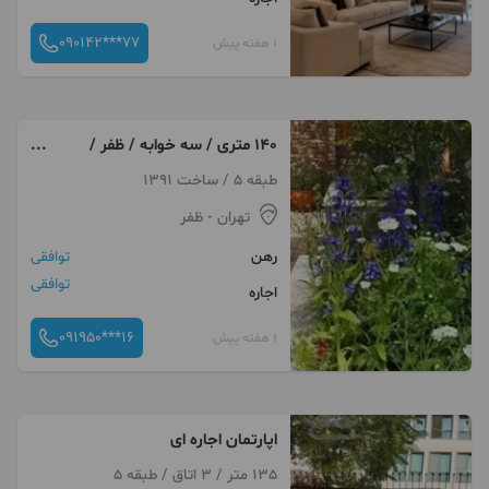
090142***77
1 هفته پیش
۱۴۰ متری / سه خوابه / ظفر /
اکازیون
طبقه 5 / ساخت 1391
تهران
- ظفر
رهن
توافقی
توافقی
اجاره
091950***16
1 هفته پیش
اپارتمان اجاره ای
135 متر / 3 اتاق / طبقه 5