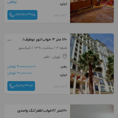
توافقی
اجاره
093340***65
4 روز پیش
۱۲۰ متر ۳ خواب/نور دوطرف/
تک‌واحدی
طبقه 4 / ساخت 1390 / آسانسور
تهران
- ظفر
رهن
4,000,000,000 تومان
20,000,000 تومان
اجاره
091290***04
5 روز پیش
۱۲۰متر /۲خواب/ظفر/تک واحدی