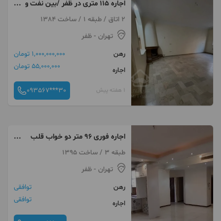
اجاره ۱۱۵ متری در ظفر /بین نفت و
فرید افشار
2 اتاق / طبقه 1 / ساخت 1384
تهران
- ظفر
رهن
1,000,000,000 تومان
55,000,000 تومان
اجاره
093567***30
1 هفته پیش
اجاره فوری ۹۶ متر دو خواب قلب
ظفر
طبقه 3 / ساخت 1395
تهران
- ظفر
رهن
توافقی
توافقی
اجاره