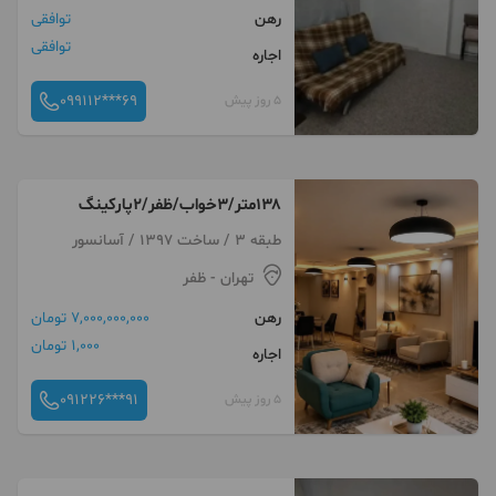
رهن
توافقی
توافقی
اجاره
099112***69
5 روز پیش
۱۳۸متر/۳خواب/ظفر/۲پارکینگ
طبقه 3 / ساخت 1397 / آسانسور
تهران
- ظفر
رهن
7,000,000,000 تومان
1,000 تومان
اجاره
091226***91
5 روز پیش