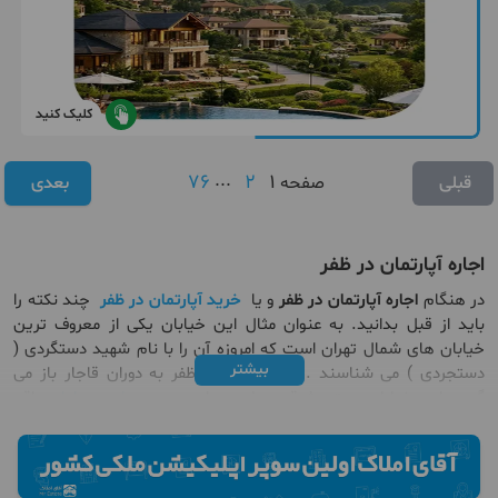
کلیک کنید
76
...
2
1
قبلی
صفحه
بعدی
اجاره آپارتمان در ظفر
در هنگام
اجاره آپارتمان در ظفر
و یا
خرید آپارتمان در ظفر
چند نکته را
باید از قبل بدانید. به عنوان مثال این خیابان یکی از معروف ترین
خیابان های شمال تهران است كه امروزه آن را با نام شهید دستگردی (
بیشتر
دستجردی ) می شناسند . قدمت خیابان ظفر به دوران قاجار باز می
گردد. این خیابان جهتی شرقی _ غربی دارد و در
محله میرداماد
واقع
شده است . خیابان دستگردی (ظفر) بیشتر به دسترسی محلی مناسب،
آب و هوای خوب و امكانات رفاهی و شهروندی ایده آل، معروف است.
ظفر از سمت شرق به خیابان شریعتی ، از سمت جنوب به خیابان