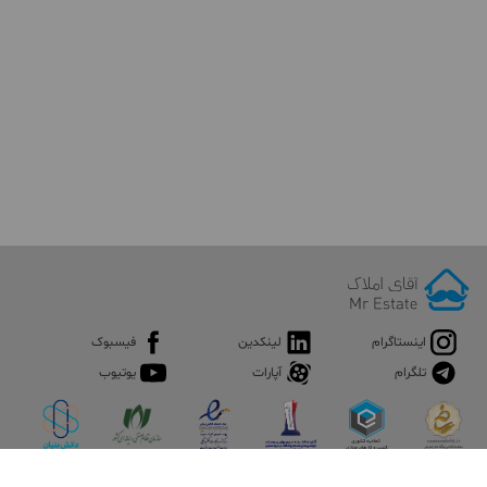
اینستاگرام
لینکدین
فیسبوک
تلگرام
آپارات
یوتیوب
اپلیکیشن آقای املاک