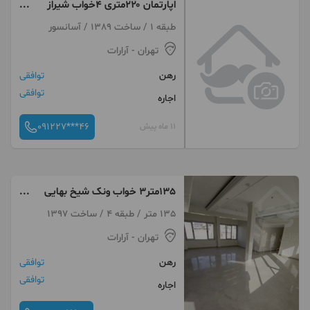
اپارتمان ۲۲۰متری ۴خواب شیراز
شمالی
طبقه 1 / ساخت 1389 / آسانسور
تهران
- آرارات
رهن
توافقی
توافقی
اجاره
091227***46
11 ماه پیش
135متر3 خواب ونک شیخ بهایی
شمالی/ قرارداد دو ساله
135 متر / طبقه 4 / ساخت 1397
تهران
- آرارات
رهن
توافقی
توافقی
اجاره