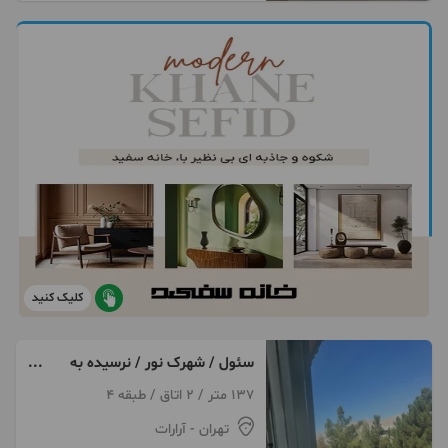
کلیک کنید
سئول / شهرک نور / نرسیده به
کرستان /
137 متر / 2 اتاق / طبقه 4
تهران
- آرارات