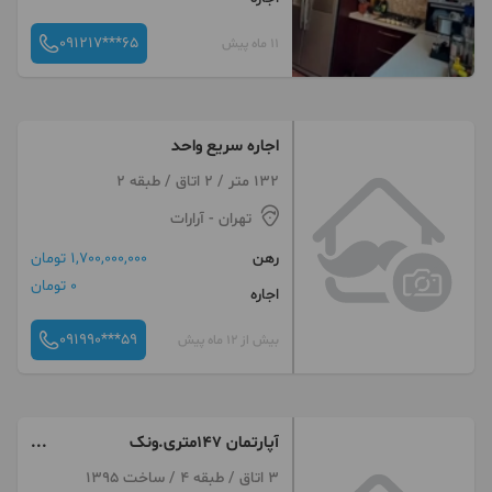
091217***65
11 ماه پیش
اجاره سریع واحد
132 متر / 2 اتاق / طبقه 2
تهران
- آرارات
رهن
1,700,000,000 تومان
0 تومان
اجاره
091990***59
بیش از 12 ماه پیش
آپارتمان ۱۴۷متری.ونک
شیرازشمالی
3 اتاق / طبقه 4 / ساخت 1395