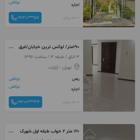
توافقی
اجاره
091210***58
10 ماه پیش
۱۹۰متر/ لوکس ترین خیابان/غرق
نور/لوکس/
3 اتاق / طبقه 3 / ساخت 1396
تهران
- آرارات
رهن
توافقی
توافقی
اجاره
092101***34
10 ماه پیش
۱۲۰ متر ۲ خواب طبقه اول شهرک
فجر