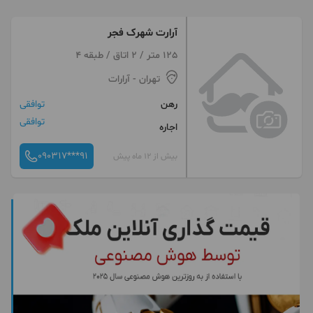
آرارت شهرک فجر
125 متر / 2 اتاق / طبقه 4
تهران
- آرارات
رهن
توافقی
توافقی
اجاره
090317***91
بیش از 12 ماه پیش