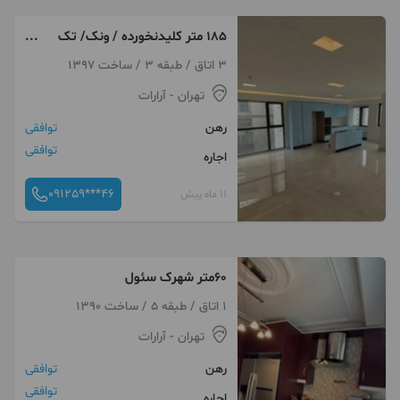
۱۸۵ متر کلیدنخورده / ونک/ تک
واحدی/ ۷ساله رویایی
3 اتاق / طبقه 3 / ساخت 1397
تهران
- آرارات
رهن
توافقی
توافقی
اجاره
091259***46
11 ماه پیش
۶۰متر شهرک سئول
1 اتاق / طبقه 5 / ساخت 1390
تهران
- آرارات
رهن
توافقی
توافقی
اجاره