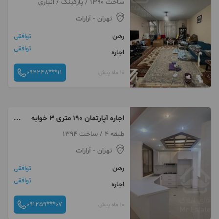
ساخت 1390 / پارکینگ / انباری
تهران
- آرارات
رهن
توافقی
توافقی
اجاره
092248***11
10 ماه پیش
اجاره آپارتمان ۱۹۰ متری ۳ خوابه
در آرارات
طبقه 4 / ساخت 1394
تهران
- آرارات
رهن
توافقی
توافقی
اجاره
091259***07
10 ماه پیش