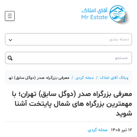
وبلاگ
دسته بندی
آقای مشاور املاک
آموزش املاک
دکوراسیون
آکادمی آقای املاک
محله گردی
آموزش املاک
حقوقی
آکادمی
آموزش پلتفرم آقای املاک
وبلاگ آقای املاک
/
محله گردی
/
معرفی بزرگراه صدر (دوگل سابق) تهران؛ ب
ورود
اخبار مسکن
معرفی بزرگراه صدر (دوگل سابق) تهران؛ با
تحلیل مسکن
مهمترین بزرگراه های شمال پایتخت آشنا
شوید
حقوقی
دانستنی
12 تیر 1405
محله گردی