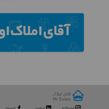
اینستاگرام
لینکدین
فیسبوک