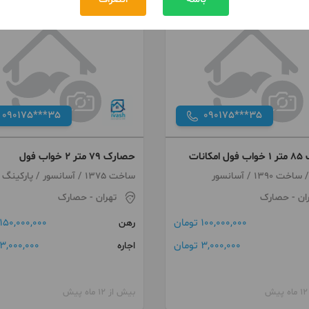
090175***35
090175***35
کانات
حصارک ۷۹ متر ۲ خواب فول
ساخت 1375 / آسانسور / پارکینگ
ان
- حصارک
تهران
- حصارک
100,000,000 تومان
150,000,000 تومان
رهن
3,000,000 تومان
3,000,000 تومان
اجاره
بیش از 12 ماه پیش