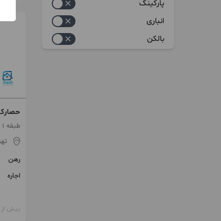
پارکینگ
انباری
بالکن
حصارک ۸۵ متر ۱ خواب فول ام
طبقه 1 / ساخت 1390 / آسانسور
تهر
رهن
اجاره
بیش از 12 ماه پیش