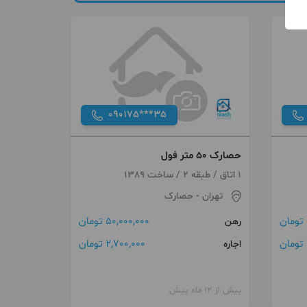
090175***35
حصارک ۵۰ متر فول
1 اتاق / طبقه 2 / ساخت 1389
تهران
- حصارک
50,000,000 تومان
رهن
2,700,000 تومان
اجاره
بیش از 12 ماه پیش