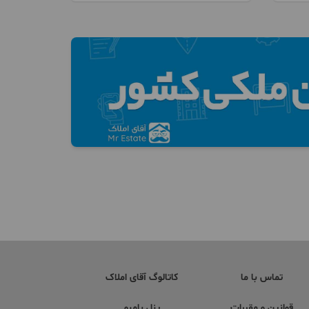
تماس با ما
کاتالوگ آقای املاک
قوانین و مقررات
پنل بامبو