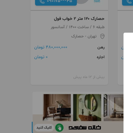
090175***35
حصارک ۱۲۰ متر ۲ خواب فول
طبقه 6 / ساخت 1400 / آسانسور
تهران
- حصارک
480,000,000 تومان
رهن
0 تومان
اجاره
بیش از 12 ماه پیش
کلیک کنید