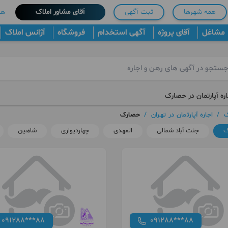
همه شهرها
ثبت آگهی
آقای مشاور املاک
هم
مشاغل
آقای پروژه
آگهی استخدام
فروشگاه
آژانس املاک
ره آپارتمان در حصارک
ک
/
اجاره آپارتمان در تهران
/
حصارک
ک
جنت آباد شمالی
المهدی
چهاردیواری
شاهین
091288***88
091288***88