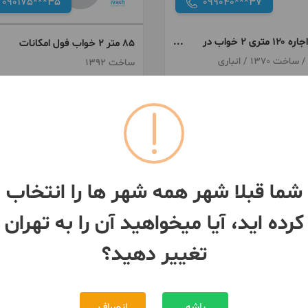
090175***35
099040***37
رهن و اجاره ۱۲۰ متری ۲ خواب در
۸۵ متر ۲ خواب فول امکانات
ساخت 1392
ان
- حصارک
تهران
- حصارک
50,000,000 تومان
230,000,000 تومان
رهن
5,000,000 تومان
500,000 تومان
اجاره
بیش از 12 ماه پیش
شما قبلا شهر همه شهر ها را انتخاب
کرده اید، آیا میخواهید آن را به تهران
تغییر دهید؟
باشه
انصراف