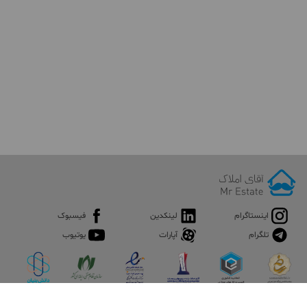
اینستاگرام
لینکدین
فیسبوک
تلگرام
آپارات
یوتیوب
اپلیکیشن آقای املاک