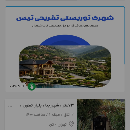
کلیک کنید
۷۳متر ، شهرزیبا ، بلوار تعاون ،
شربیانی غربی
2 اتاق / طبقه 1 / ساخت 1400
تهران
- کن