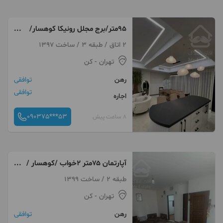
۹۵متر/برج مجلل رونیکا کوهسار/
مشاعات فوق لوکس
2 اتاق / طبقه 3 / ساخت 1397
تهران
- کن
رهن
توافقی
توافقی
اجاره
090375***53
8 ساعت پیش
آپارتمان ۷۵متر ۲خواب /کوهسار /
طالقانی
طبقه 2 / ساخت 1399
تهران
- کن
رهن
توافقی