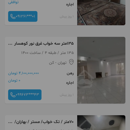
توافقی
اجاره
091261***01
1 روز پیش
135متر سه خواب غرق نور کوهسار
خسروی
135 متر / طبقه 4 / ساخت 1400
تهران
- کن
رهن
4,100,000,000 تومان
0 تومان
اجاره
099673***43
1 روز پیش
۷۰متر / تک خواب/ مستر / بهاران/
فوری