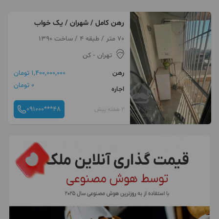
رهن کامل / شهران / یک خواب
70 متر / طبقه 4 / ساخت 1390
تهران
- کن
رهن
1,400,000,000 تومان
0 تومان
اجاره
091000***48
2 هفته پیش