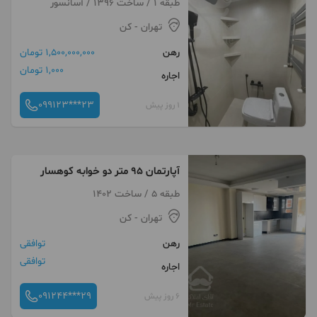
طبقه 1 / ساخت 1396 / آسانسور
تهران
- کن
رهن
1,500,000,000 تومان
1,000 تومان
اجاره
099123***23
1 روز پیش
آپارتمان ۹۵ متر دو خوابه کوهسار
طبقه 5 / ساخت 1402
تهران
- کن
رهن
توافقی
توافقی
اجاره
091244***29
6 روز پیش