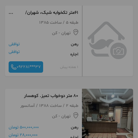
۶۱متر تکخوابه شیک، شهران/
کوهسار بام شمال‌غرب تهران
طبقه 5 / ساخت 1385
تهران
- کن
رهن
توافقی
توافقی
اجاره
092281***37
1 هفته پیش
۸۰ متر دوخواب تمیز. کوهسار
طبقه 2 / ساخت 1388 / آسانسور
تهران
- کن
رهن
500,000,000 تومان
28,000,000 تومان
اجاره