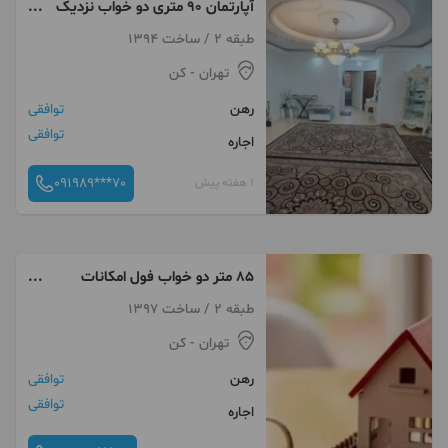
آپارتمان ۹۰ متری دو خواب نزدیک
کوهسار کن
طبقه 2 / ساخت 1394
تهران
- کن
رهن
توافقی
توافقی
اجاره
091989***70
1 هفته پیش
۸۵ متر دو خواب فول امکانات
کوهسار ادهمی
طبقه 2 / ساخت 1397
تهران
- کن
رهن
توافقی
توافقی
اجاره