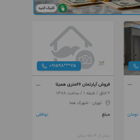
کلیک کنید
091598***75
فروش آپارتمان ۶۶متری همیلا
سرمایه گذاری
2 اتاق / طبقه 1 / ساخت 1388
تهران
- شهرک هما
توافقی
مبلغ
بیش از 12 ماه پیش