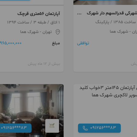
ر شهرکی قدرالسهم دار شهرک
آپارتمان ۵۶متری قرچک
پ لوکیشن
1 اتاق / طبقه 3 / ساخت 1394
ان
- شهرک هما
تهران
- شهرک هما
توافقی
965,000,000 تومان
مبلغ
بیش از 12 ماه پیش
091256***83
091256***83