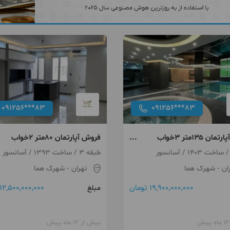
091256***83
091256***83
فروش آپارتمان ۱۳۵متر ۳خواب
فروش آپارتمان ۸۰متر ۲خواب
اکچری فول مشاعات شهرک
تراورتن شهرک هما
طبقه 3 / ساخت 1393 / آسانسور
ان
- شهرک هما
تهران
- شهرک هما
19,900,000,000 تومان
12,500,000,000 تومان
مبلغ
بیش از 12 ماه پیش