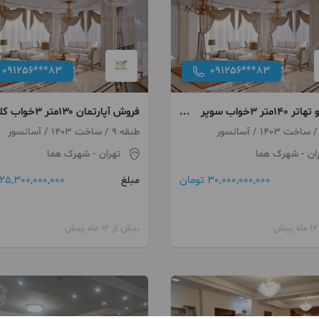
091256***83
091256***83
فروش و تهاتر ۱۴۰متر ۳خواب سوپر
فروش آپارتمان ۱۳۰متر ۳خو
 شهرک هما
نخورده لاکچری شهرک هما
طبقه 9 / ساخت 1403 / آسانسور
ان
- شهرک هما
تهران
- شهرک هما
30,000,000,000 تومان
25,300,000,000 تومان
مبلغ
بیش از 12 ماه پیش