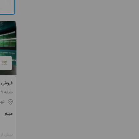
سوپر ل
طبقه 9 / ساخت 1403 / آسانسور
هما
تهر
مبلغ
بیش از 12 ماه پیش