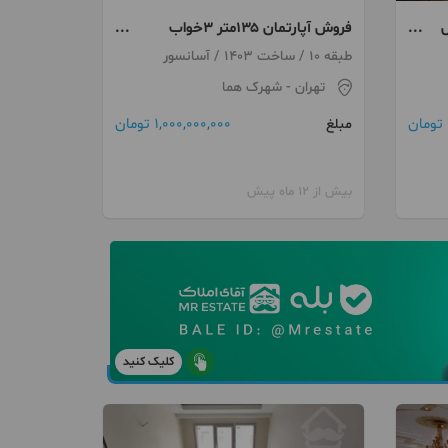
فول
فروش آپارتمان ۱۳۵متر ۳خواب
سوپر لاکچری شهرک هما
طبقه 10 / ساخت 1403 / آسانسور
تهران
- شهرک هما
1,000,000,000 تومان
مبلغ
بیش از 12 ماه پیش
کلیک کنید