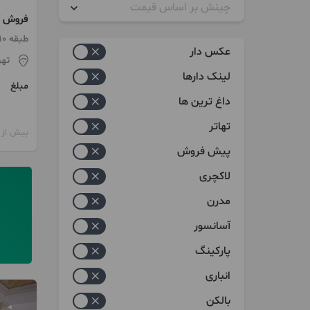
چینش بر اساس قیمت
نخورده
زیاد به کم
طبقه 10 / ساخت 1404 / آسانسور
عکس دار
تهر
کم به زیاد
لینک دارها
مبلغ
داغ ترین ها
تهاتر
بیش از 12 ماه پیش
پیش فروش
لاکچری
مدرن
آسانسور
پارکینگ
انباری
بالکن