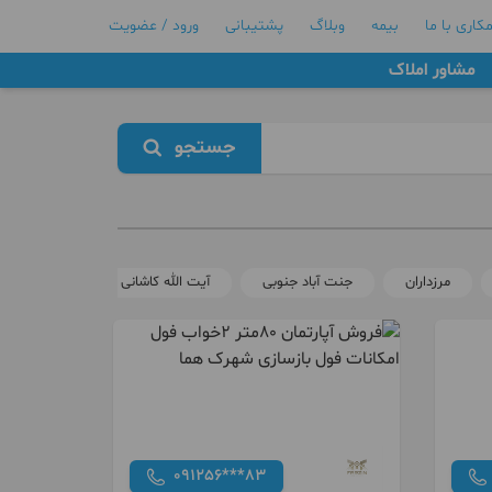
کاری با ما
بیمه
وبلاگ
پشتیبانی
ورود / عضویت
مشاور املاک
جستجو
مرزداران
جنت آباد جنوبی
آیت الله کاشانی
جنت آباد مر
091256***83