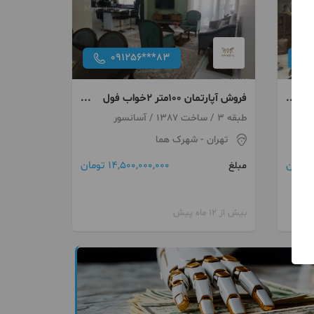
091256***83
اب سالن
فروش آپارتمان ۱۰۰متر ۲خواب فول
امکانات دوکله نور شهرک هما
طبقه 3 / ساخت 1387 / آسانسور
تهران
- شهرک هما
14,500,000,000 تومان
مبلغ
بیش از 12 ماه پیش