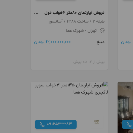
فروش آپارتمان ۸۰متر ۲خواب فول
امکانات فول بازسازی شهرک هما
طبقه 2 / ساخت 1388 / آسانسور
تهران
- شهرک هما
12,000,000,000 تومان
مبلغ
بیش از 12 ماه پیش
091256***83