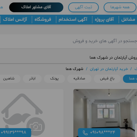
همه شهرها
ثبت آگهی
آقای مشاور املاک
هم
مشاغل
آقای پروژه
آگهی استخدام
فروشگاه
آژانس املاک
روش آپارتمان در شهرک هما
ک
/
خرید آپارتمان در تهران
/
شهرک هما
هما
باغ فیض
صادقیه
پونک
اباذر
شاهین
099136***98
091098***24