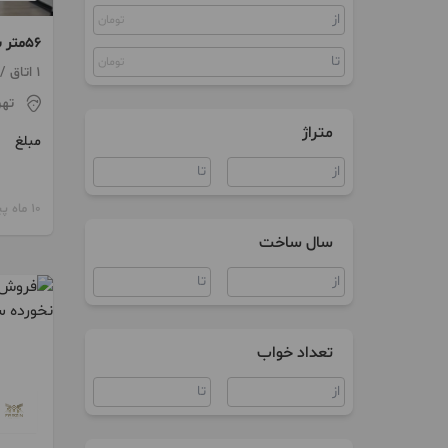
تومان
ویلا
۵۶مت
تومان
هما تا
1 اتاق / ساخت 1385 / پارکینگ
تهر
متراژ
مبلغ
10 ماه پیش
سال ساخت
تعداد خواب