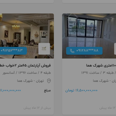
091256***83
091288***88
فروش آپارتمان ۶۵متر ۲خواب
رو به آفتاب شهرک هما
طبقه 4 / ساخت 1396 / آسانسور
ان
- شهرک هما
تهران
- شهرک هما
16,500,000,000 تومان
11,000,000,000 تومان
مبلغ
بیش از 12 ماه پیش