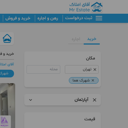
ثبت درخواست
رهن و اجاره
خرید و فروش
خرید
اجاره
خرید و ف
مکان
آقای املا
محله
شهرک 
شهرک هما
آپارتمان
آپارتمان
قیمت
برج