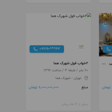
092160***43
 خطی
۲خواب فول شهرک هما
70 متر / طبقه 3 / ساخت 1396
تهران
- شهرک هما
8,000,000,000 تومان
مبلغ
بیش از 12 ماه پیش