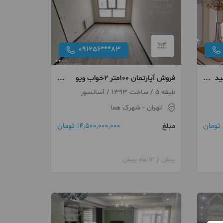
091256***83
اب کلید
فروش آپارتمان ۱۰۰متر ۲خواب ویو
ابدی شهرک هما
طبقه 5 / ساخت 1393 / آسانسور
تهران
- شهرک هما
14,500,000,000 تومان
مبلغ
بیش از 12 ماه پیش