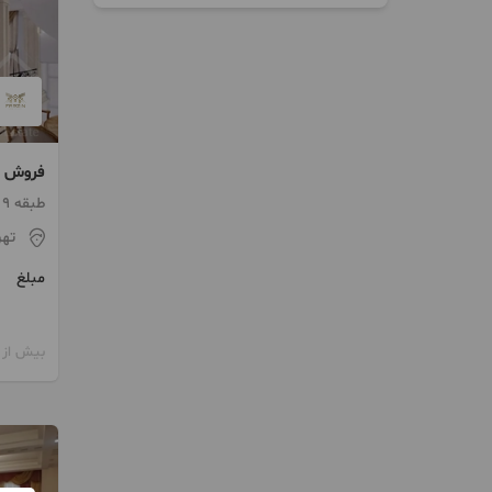
لاکچری
طبقه 9 / ساخت 1403 / آسانسور
تهر
مبلغ
بیش از 12 ماه پیش