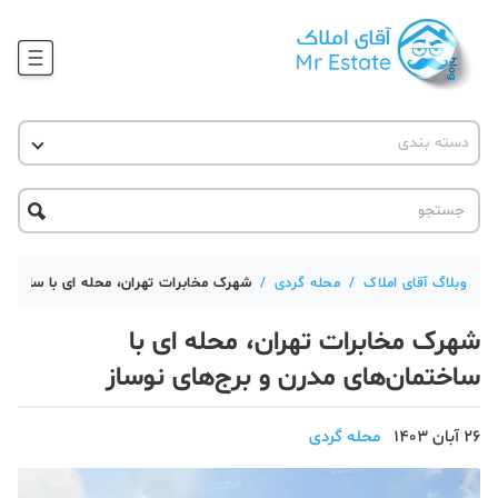
وبلاگ
دسته بندی
آقای مشاور املاک
آموزش املاک
دکوراسیون
آکادمی آقای املاک
محله گردی
آموزش املاک
حقوقی
آکادمی
آموزش پلتفرم آقای املاک
وبلاگ آقای املاک
/
محله گردی
/
شهرک مخابرات تهران، محله ای با ساختمان
ورود
اخبار مسکن
شهرک مخابرات تهران، محله ای با
تحلیل مسکن
ساختمان‌های مدرن و برج‌های نوساز
حقوقی
26 آبان 1403
محله گردی
دانستنی