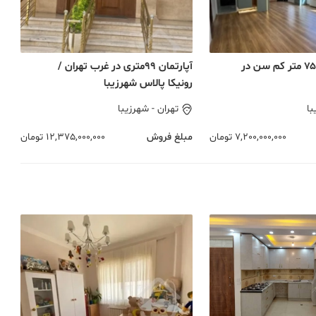
فروش آپارتمان ۷۵ متر کم سن در
آپارتمان 99متری در غرب تهران /
رونیکا پالاس شهرزیبا
با
تهران
-
شهرزیبا
7,200,000,000
تومان
مبلغ فروش
12,375,000,000
تومان