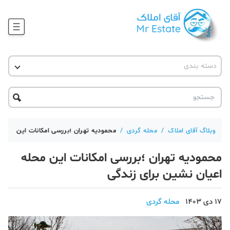
وبلاگ
دسته بندی
آقای مشاور املاک
آموزش املاک
دکوراسیون
آکادمی آقای املاک
محله گردی
آموزش املاک
حقوقی
آکادمی
آموزش پلتفرم آقای املاک
وبلاگ آقای املاک
/
محله گردی
/
محمودیه تهران ؛بررسی امکانات این محله 
ورود
اخبار مسکن
محمودیه تهران ؛بررسی امکانات این محله
تحلیل مسکن
اعیان نشین برای زندگی
حقوقی
17 دی 1403
محله گردی
دانستنی