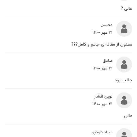
عالی ?
محسن
21 مهر 1400
ممنون از مقاله ی جامع و کامل???
صادق
21 مهر 1400
جالب بود
نوین افشار
21 مهر 1400
عالی
میلاد داودپور