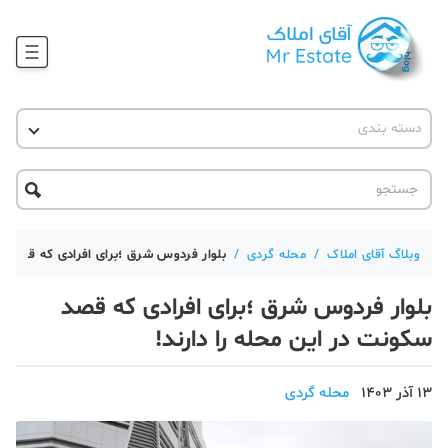
وبلاگ
دسته بندی
آقای مشاور املاک
آموزش املاک
دکوراسیون
آکادمی آقای املاک
محله گردی
آموزش املاک
حقوقی
آکادمی
آموزش پلتفرم آقای املاک
وبلاگ آقای املاک
/
محله گردی
/
بلوار فردوس شرق ؛برای افرادی که قصد سک
ورود
اخبار مسکن
بلوار فردوس شرق ؛برای افرادی که قصد
تحلیل مسکن
سکونت در این محله را دارند!
حقوقی
13 آذر 1403
محله گردی
دانستنی