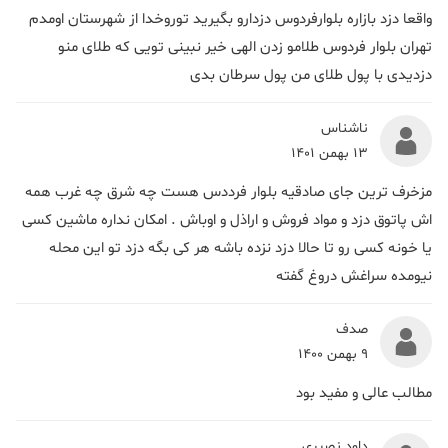
واقعا دزد بازاره بلوارفردوس دزدارو بگیرید توروخدا از شهرستان اومدم
تهران بلوار فردوس طلامو زدن الهی خیر نبینی تویی که طلای منو
دزدیدی با پول طلای من پول سرطان بدی
ناشناس
13 بهمن 1401
مزخرف ترین جای صادقیه بلوار فرددس هست چه شرق چه غرب همه
اش پاتوق دزد و مواد فروش و اراذل و اوباش . امکان نداره ماشین کسی
یا خونه کسی رو تا حالا دزد نزده باشه هر کی بگه دزد تو این محله
نیومده سراغش دروغ گفته
صدف
9 بهمن 1400
مطالب عالی و مفید بود
داود نصیری