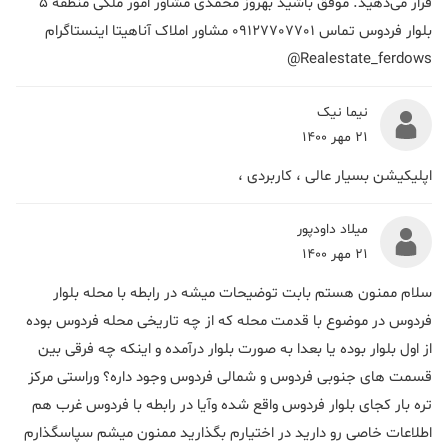
قرار می‌دهید. موفق باشید بهروز محمدی مشاور امور ملکی منطقه 5
بلوار فردوس تماس 09127707701 مشاور املاک آناهیتا اینستاگرام
Realestate_ferdows@
نیما نیک
21 مهر 1400
اپلیکیشن بسیار عالی ، کاربردی ،
میلاد داودپور
21 مهر 1400
سلام ممنون هستم بابت توضیحات میشه در رابطه با محله بلوار
فردوس در موضوع با قدمت محله که از چه تاریخی محله فردوس بوده
از اول بلوار بوده یا بعدا به صورت بلوار درآمده و اینکه چه فرقی بین
قسمت های جنوبی فردوس و شمالی فردوس وجود داره؟ وراستی مرکز
تره بار کجای بلوار فردوس واقع شده وآیا در رابطه با فردوس غرب هم
اطلاعات خاصی رو دارید در اختیارم بگذارید ممنون میشم سپاسگذارم