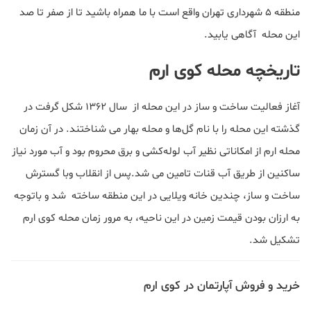
منطقه ۵ شهرداری تهران واقع است با ما همراه باشید تا از صفر تا صد
این محله آگاهی یابید.
تاریخچه محله کوی ارم
آغاز فعالیت ساخت و ساز در این محله از ﺳﺎل ۱۳۶۲ شکل گرفت در
گذشته این محله را با نام گل‌ها و محله بهار می شناختند. در آن زمان
محله ارم از اﻣﮑﺎﻧﺎتی نظیر آب ﻟﻮﻟﻪﮐﺸﯽ و ﺑﺮق ﻣﺤﺮوم ﺑﻮد و آب ﻣﻮرد ﻧﯿﺎز
ساکنین از طریق آب قنات تامین می شد.پس از انقلاب وبا گسترش
ساخت و ساز، چندین خانه ویلایی در این منطقه ساخته شد و باتوجه
به ارزان بودن قیمت زمین در این ناحیه، به مرور زمان محله کوی ارم
تشکیل شد.
خرید و فروش آپارتمان در کوی ارم