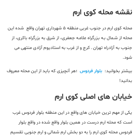
نقشه محله کوی ارم
ﻣﺤﻠﻪ کوی ارم در ﺟﻨﻮب ﻏﺮﺑﯽ ﻣﻨﻄﻘﻪ ۵ ﺷﻬﺮداری ﺗﻬﺮان واقع شده این
محله از ﺷـﻤﺎل ﺑـﻪ ﺑـﺰرگراه ﻋﻼﻣـﻪ ﺟﻌﻔﺮی، از ﺷﺮق ﺑﻪ بزرگراه باکری، از
ﺟﻨﻮب ﺑﻪ آزادراه ﺗﻬﺮان ـ ﮐﺮج و از ﻏﺮب ﺑﻪ استادیوم آزادی منتهی می
شود.
بیشتر بخوانید:
بلوار فردوس
؛هر آنچیزی که باید از این محله معروف
بدانید!
خیابان های اصلی کوی ارم
یکی از مهم ترین خیابان های واقع در این منطقه بلوار فردوس غرب
است که محله ارم درست در همین بلوار واقع شده در واقع بلوار
فردوس محله کوی ارم را به دو بخش ارم شمالی و ارم جنوبی تقسیم