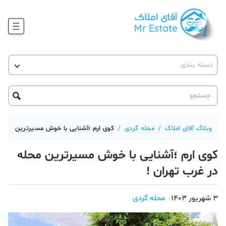
وبلاگ
دسته بندی
آقای مشاور املاک
آموزش املاک
دکوراسیون
آکادمی آقای املاک
محله گردی
آموزش املاک
حقوقی
آکادمی
آموزش پلتفرم آقای املاک
وبلاگ آقای املاک
/
محله گردی
/
کوی ارم ؛آشنایی با خوش مسیرترین محله 
ورود
اخبار مسکن
کوی ارم ؛آشنایی با خوش مسیرترین محله
تحلیل مسکن
در غرب تهران !
حقوقی
3 شهریور 1403
محله گردی
دانستنی