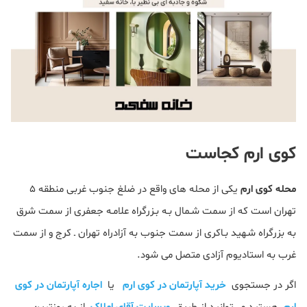
کوی ارم کجاست
محله کوی ارم
یکی از محله های واقع در ضلغ جنوب غربی منطقه ۵
تهران است که از سمت ﺷـﻤﺎل ﺑـﻪ ﺑـﺰرگراه ﻋﻼﻣـﻪ ﺟﻌﻔﺮی از سمت ﺷﺮق
ﺑﻪ بزرگراه ﺷـﻬﯿﺪ ﺑـﺎﮐﺮی از سمت ﺟﻨﻮب ﺑﻪ آزادراه ﺗﻬﺮان ـ ﮐﺮج و از سمت
ﻏﺮب ﺑﻪ استادیوم آزادی متصل می شود.
اگر در جستجوی
خرید آپارتمان در کوی ارم
یا
اجاره آپارتمان در کوی