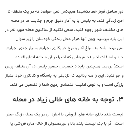
دور مناطق قرمز خط بکشيد! هيچکس نمي خواهد که در يک منطقه نا
امن زندگي کند. به پليس يا به آمار دقيق جرم و جنايت ها در محله
های مختلف شهر رجوع کنيد. سعی نکنيد از ساکنين محله مورد نظر در
اين باره بپرسيد چون آنها هرگز محل زندگی خودشان را زير سوال
نمی برند. بايد به سراغ آمار و نرخ خرابکاری، جرايم بسيار جدی، جرايم
خرد و اتفاقات اخير (جرم هايی که اخيرا در آن منطقه اتفاق افتاده
است) برويد. همچنين بايد درخصوص حضور پليس در آن منطقه پرس
و جو کنيد. اين را هم بدانيد که نزديکی به پاسگاه و کلانتری خود امتياز
بزرگی است و به نوعی امنيت اقتصادی زمين شما را تضمين می کند.
۳. توجه به خانه های خالی زیاد در محله
ليست بلند بالای خانه های فروشی يا اجاره ای در يک محله؛ زنگ خطر
است! اگر با يک ليست بلند بالا و غيرمعمولی از خانه های فروشی يا