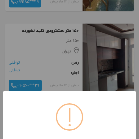
099185***19
بیش از 12 ماه پیش
150 متر هشترودی کلید نخورده
150 متر
تهران
رهن
توافقی
توافقی
اجاره
090560***31
بیش از 12 ماه پیش
۶۵مترنوسازتکواحدیوسف آباد
تهران
رهن
200,000,000 تومان