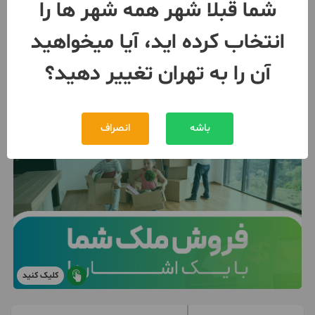
شما قبلا شهر همه شهر ها را
1,000,000 تومان
اجاره
انتخاب کرده اید، آیا میخواهید
090292***54
بیش از 12 ماه پیش
آن را به تهران تغییر دهید؟
باشه
انصراف
کلیک کنید