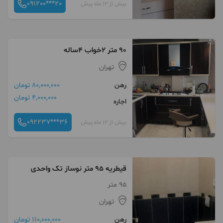
091200***20
بیش از 12 ماه پیش
۹۰ متر ۲خواب ۴ساله
تهران
رهن
80,000,000 تومان
4,000,000 تومان
اجاره
092237***36
بیش از 12 ماه پیش
قیطریه 95 متر نوساز تک واحدی
95 متر
تهران
رهن
110,000,000 تومان