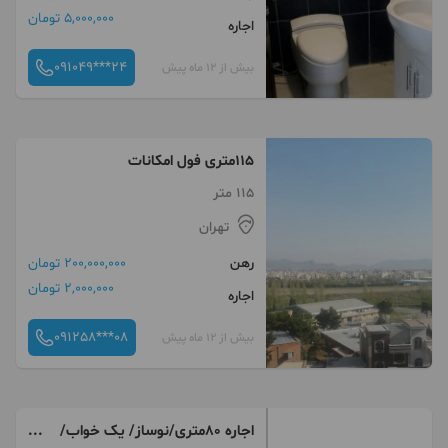
5,000,000 تومان
اجاره
091049***24
بیش از 12 ماه پیش
115متری فول امکانات
115 متر
تهران
رهن
200,000,000 تومان
2,000,000 تومان
اجاره
091258***08
بیش از 12 ماه پیش
اجاره 80متری/نوساز/ یک خواب/