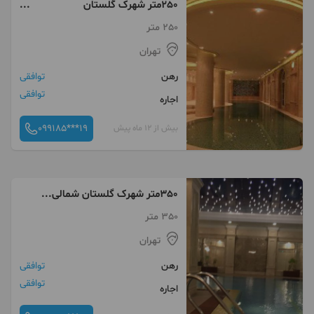
250متر شهرک گلستان
شمالی..نوساز
250 متر
تهران
رهن
توافقی
توافقی
اجاره
099185***19
بیش از 12 ماه پیش
350متر شهرک گلستان شمالی...
350 متر
تهران
رهن
توافقی
توافقی
اجاره